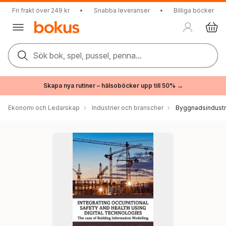
Fri frakt över 249 kr
•
Snabba leveranser
•
Billiga böcker
Sök bok, spel, pussel, penna...
Skapa nya rutiner – hälsoböcker upp till 50% →
Ekonomi och Ledarskap
Industrier och branscher
Byggnadsindustri