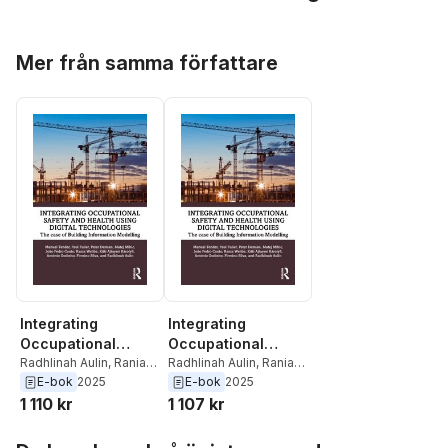
Hoppa över listan
Mer från samma författare
Integrating
Integrating
Occupational
Occupational
Safety and Health
Radhlinah Aulin
,
Rania
Safety and Health
Radhlinah Aulin
,
Rania
Wehbe
,
Kitty Karolyfi
,
Wehbe
,
Kitty Karolyfi
,
E-bok
2025
E-bok
2025
using Digital
using Digital
Peter Demian
,
Paul
Peter Demian
,
Paul
1 110 kr
1 107 kr
Technologies
Technologies
Anthony Fuller
,
Joao
Anthony Fuller
,
Joao
Pedro Couto
,
Firmino
Pedro Couto
,
Firmino
Hoppa över listan