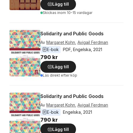
Lägg till
Skickas
inom 10-15 vardagar
Solidarity and Public Goods
Av
Margaret Kohn
,
Avigail Ferdman
E-bok
PDF
, 
Engelska
, 
2021
790 kr
Lägg till
Läs direkt efter köp
Solidarity and Public Goods
Av
Margaret Kohn
,
Avigail Ferdman
E-bok
Engelska
, 
2021
790 kr
Lägg till