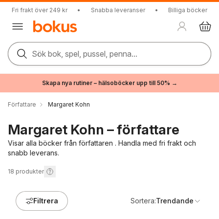
Fri frakt över 249 kr
•
Snabba leveranser
•
Billiga böcker
Sök bok, spel, pussel, penna...
Skapa nya rutiner – hälsoböcker upp till 50% →
Författare
Margaret Kohn
Margaret Kohn – författare
Visar alla böcker från författaren . Handla med fri frakt och
snabb leverans.
18
produkter
Filtrera
Sortera:
Trendande