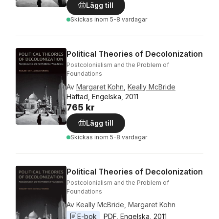
Lägg till
Skickas
inom 5-8 vardagar
Political Theories of Decolonization
Postcolonialism and the Problem of
Foundations
Av
Margaret Kohn
,
Keally McBride
Häftad, Engelska, 2011
765 kr
Lägg till
Skickas
inom 5-8 vardagar
Political Theories of Decolonization
Postcolonialism and the Problem of
Foundations
Av
Keally McBride
,
Margaret Kohn
E-bok
PDF
, 
Engelska
, 
2011