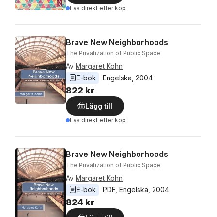
Läs direkt efter köp
Brave New Neighborhoods
The Privatization of Public Space
Av
Margaret Kohn
E-bok
Engelska
, 
2004
822 kr
Lägg till
Läs direkt efter köp
Brave New Neighborhoods
The Privatization of Public Space
Av
Margaret Kohn
E-bok
PDF
, 
Engelska
, 
2004
824 kr