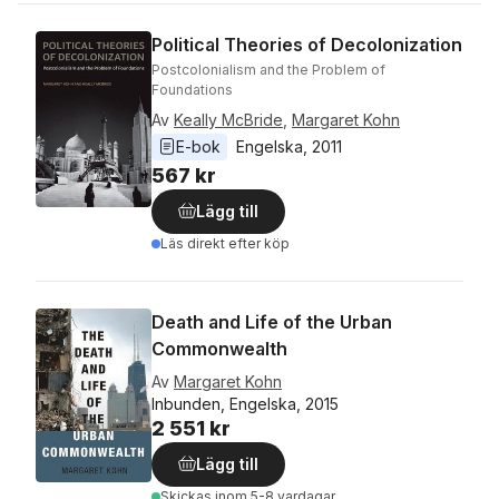
Political Theories of Decolonization
Postcolonialism and the Problem of
Foundations
Av
Keally McBride
,
Margaret Kohn
E-bok
Engelska
, 
2011
567 kr
Lägg till
Läs direkt efter köp
Death and Life of the Urban
Commonwealth
Av
Margaret Kohn
Inbunden, Engelska, 2015
2 551 kr
Lägg till
Skickas
inom 5-8 vardagar