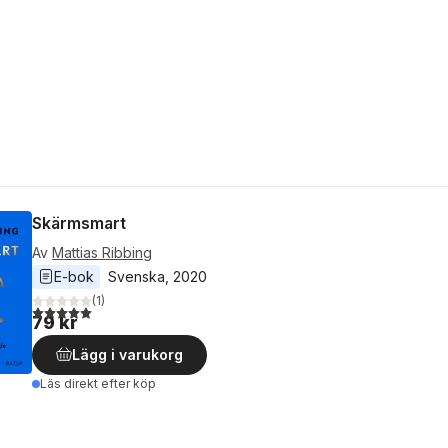
Skärmsmart
Av
Mattias Ribbing
E-bok
Svenska
, 
2020
(
1
)
5,0
utav 5 stjärnor. Totalt antal röster:
79 kr
Lägg i varukorg
Läs direkt efter köp