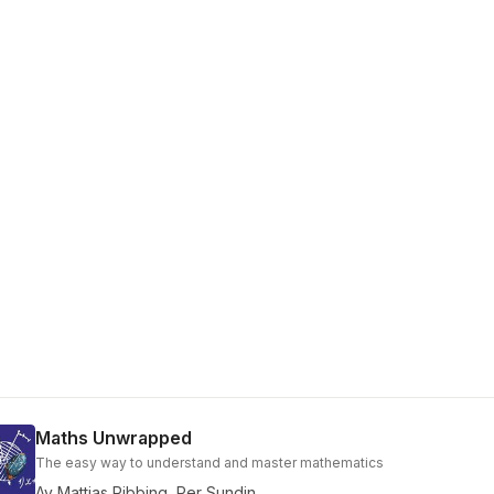
Maths Unwrapped
The easy way to understand and master mathematics
Av
Mattias Ribbing
,
Per Sundin