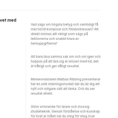
både larmrapporter och
digitaliseringshetsande slutar. Här guidas du
genom spännande forskning och innovativa
sätt att ta sig an vardagsproblemen. Det
livet med
handlar om att uppnå verkliga resultat och
Vad sägs om högsta betyg och samtidigt få
förändringar där det behövs. Vi ska inte sluta
mer tid till kompisar och fritidsintressen? Att
använda nyteknik, utan tvärtom lära oss få ut
direkt minnas allt viktigt som sägs på
mer av den.
lektionerna och snabbt klara av
hemuppgifterna?
Att bara läsa samma sak om och om igen och
hoppas på att lära sig är slöseri med tid, det
är tråkigt och ger dåligt resultat.
Minnesmästaren Mattias Ribbing presenterar
här en unik inlärningsmodell där du lär dig ett
nytt och roligare sätt att tänka. Och du ser
resultat direkt.
Glöm smörande för lärare och mossig
studieteknik. Genuin förståelse och kunskap
för livet är målet när du steg för steg övar