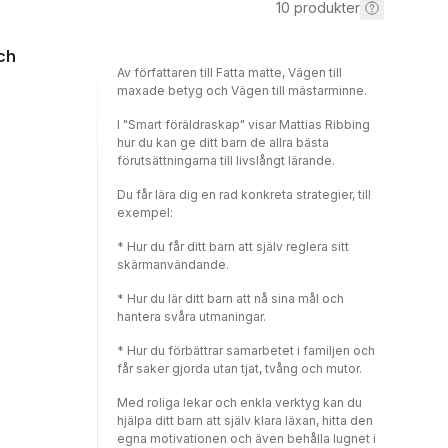
10
produkter
och
Av författaren till Fatta matte, Vägen till
maxade betyg och Vägen till mästarminne.
I "Smart föräldraskap" visar Mattias Ribbing
hur du kan ge ditt barn de allra bästa
förutsättningarna till livslångt lärande.
Du får lära dig en rad konkreta strategier, till
exempel:
* Hur du får ditt barn att själv reglera sitt
skärmanvändande.
* Hur du lär ditt barn att nå sina mål och
hantera svåra utmaningar.
* Hur du förbättrar samarbetet i familjen och
får saker gjorda utan tjat, tvång och mutor.
Med roliga lekar och enkla verktyg kan du
hjälpa ditt barn att själv klara läxan, hitta den
egna motivationen och även behålla lugnet i