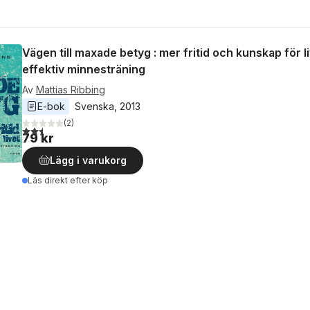
Vägen till maxade betyg : mer fritid och kunskap för 
effektiv minnesträning
Av
Mattias Ribbing
E-bok
Svenska
, 
2013
(
2
)
2,5
utav 5 stjärnor. Totalt antal röster:
79 kr
Lägg i varukorg
Läs direkt efter köp