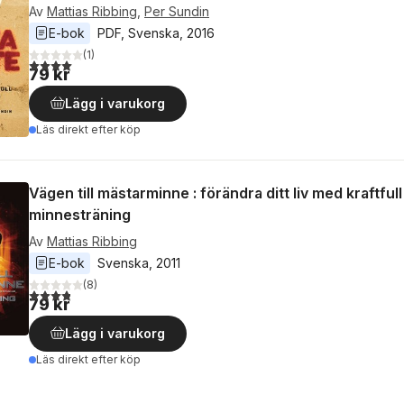
Av
Mattias Ribbing
,
Per Sundin
E-bok
PDF
, 
Svenska
, 
2016
(
1
)
4,0
utav 5 stjärnor. Totalt antal röster:
79 kr
Lägg i varukorg
Läs direkt efter köp
Vägen till mästarminne : förändra ditt liv med kraftfull
minnesträning
Av
Mattias Ribbing
E-bok
Svenska
, 
2011
(
8
)
3,8
utav 5 stjärnor. Totalt antal röster:
79 kr
Lägg i varukorg
Läs direkt efter köp