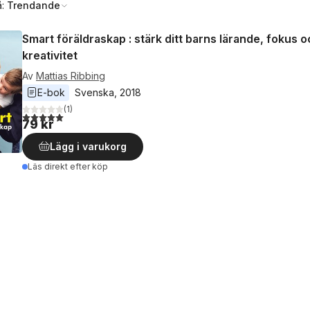
å:
Trendande
Smart föräldraskap : stärk ditt barns lärande, fokus 
kreativitet
Av
Mattias Ribbing
E-bok
Svenska
, 
2018
(
1
)
5,0
utav 5 stjärnor. Totalt antal röster:
79 kr
Lägg i varukorg
Läs direkt efter köp