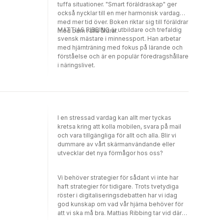
tuffa situationer. "Smart föräldraskap" ger
också nycklar till en mer harmonisk vardag
med mer tid över. Boken riktar sig till föräldrar
MATTIAS RIBBING är utbildare och trefaldig
med barn i alla åldrar.
svensk mästare i minnessport. Han arbetar
med hjärnträning med fokus på lärande och
förståelse och är en populär föredragshållare
i näringslivet.
I en stressad vardag kan allt mer tyckas
kretsa kring att kolla mobilen, svara på mail
och vara tillgängliga för allt och alla. Blir vi
dummare av vårt skärmanvändande eller
utvecklar det nya förmågor hos oss?
Vi behöver strategier för sådant vi inte har
haft strategier för tidigare. Trots tvetydiga
röster i digitaliseringsdebatten har vi idag
god kunskap om vad vår hjärna behöver för
att vi ska må bra. Mattias Ribbing tar vid där