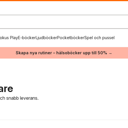
okus Play
E-böcker
Ljudböcker
Pocketböcker
Spel och pussel
Skapa nya rutiner – hälsoböcker upp till 50% →
are
 och snabb leverans.