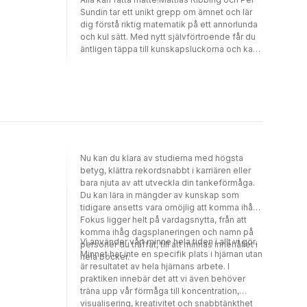
able to clearly visualise problems and
Sundin tar ett unikt grepp om ämnet och lär
solutions. This illuminating guide to
dig förstå riktig matematik på ett annorlunda
improving your maths provides logical, long-
och kul sätt. Med nytt självförtroende får du
term strategies that will enable you to finally
äntligen täppa till kunskapsluckorna och kan
get maths and hold on to that level of
på rekordtid gå hela vägen från
confidence thereafter.
grundläggande räkneregler till avancerad
gymnasiematte, fritt från skolans pekpinnar
och mossiga tragglande.Du lär dig bland
annat:* att ett plus ett inte blir två* att förstå
först, utan onödigt krångliga matteord* ett
nytt sätt att snabbt få in
multiplikationstabellen * att gå från nybörjare
Nu kan du klara av studierna med högsta
till att rätta Einsteins formel E = mc2Som
betyg, klättra rekordsnabbt i karriären eller
ungdom blir boken den nyckel som hjälper
bara njuta av att utveckla din tankeförmåga.
dig att knäcka de svåra nötterna i
Du kan lära in mängder av kunskap som
matematikstudierna. Som vuxen får du
tidigare ansetts vara omöjlig att komma ihåg.
chansen att effektivt ta igen det du missat
Fokus ligger helt på vardagsnytta, från att
och dessutom få ett fungerande och roligt
komma ihåg dagsplaneringen och namn på
sätt att hjälpa barnen med läxorna. Är du redo
Vi använder vårt minne hela tiden i allt vi gör.
personer du träffat, till att minnas innehållet i
för ökad kunskapstörst, mer självständigt
Minnet har inte en specifik plats i hjärnan utan
hela böcker.
tänkande och hjälp i att ta de rätta besluten?
är resultatet av hela hjärnans arbete. I
Det är dags att äntligen fatta matte.
praktiken innebär det att vi även behöver
träna upp vår förmåga till koncentration,
visualisering, kreativitet och snabbtänkthet