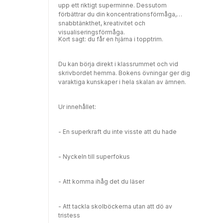
upp ett riktigt superminne. Dessutom
förbättrar du din koncentrationsförmåga,
snabbtänkthet, kreativitet och
visualiseringsförmåga.
Kort sagt: du får en hjärna i topptrim.
Du kan börja direkt i klassrummet och vid
skrivbordet hemma. Bokens övningar ger dig
varaktiga kunskaper i hela skalan av ämnen.
Ur innehållet:
- En superkraft du inte visste att du hade
- Nyckeln till superfokus
- Att komma ihåg det du läser
- Att tackla skolböckerna utan att dö av
tristess