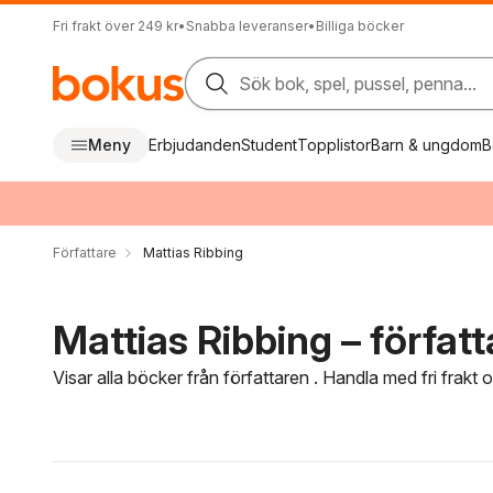
Fri frakt över 249 kr
•
Snabba leveranser
•
Billiga böcker
Sök bok, spel, pussel, penna...
Meny
Erbjudanden
Student
Topplistor
Barn & ungdom
B
Författare
Mattias Ribbing
Mattias Ribbing – författ
Visar alla böcker från författaren . Handla med fri frakt
Hoppa över filtreringsmeny