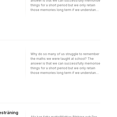
answer is that we can successfully memorise
things for a short period but we only retain
those memories long term if we understand
them. Mattias Ribbing is a Grand Master of
Memory who will show you how to remember
maths through truly understanding it. His
methods are simple but will last for life, and
unwrap the puzzle of maths forever.The key
to confidence with numbers is not
remembering complex rules surrounding
long division or algebra; it's understanding
the critical components of maths and being
Why do so many of us struggle to remember
able to clearly visualise problems and
the maths we were taught at school? The
solutions. This illuminating guide to
answer is that we can successfully memorise
improving your maths provides logical, long-
things for a short period but we only retain
term strategies that will enable you to finally
those memories long term if we understand
get maths and hold on to that level of
them. Mattias Ribbing is a Grand Master of
confidence thereafter.
Memory who will show you how to remember
maths through truly understanding it. His
methods are simple but will last for life, and
unwrap the puzzle of maths forever.The key
to confidence with numbers is not
remembering complex rules surrounding
long division or algebra; it''s understanding
esträning
the critical components of maths and being
Alla kan fatta matte!Mattias Ribbing och Per