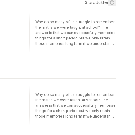
3
produkter
Why do so many of us struggle to remember
the maths we were taught at school? The
answer is that we can successfully memorise
things for a short period but we only retain
those memories long term if we understand
them. Mattias Ribbing is a Grand Master of
Memory who will show you how to remember
maths through truly understanding it. His
methods are simple but will last for life, and
unwrap the puzzle of maths forever.The key
to confidence with numbers is not
remembering complex rules surrounding
long division or algebra; it's understanding
the critical components of maths and being
Why do so many of us struggle to remember
able to clearly visualise problems and
the maths we were taught at school? The
solutions. This illuminating guide to
answer is that we can successfully memorise
improving your maths provides logical, long-
things for a short period but we only retain
term strategies that will enable you to finally
those memories long term if we understand
get maths and hold on to that level of
them. Mattias Ribbing is a Grand Master of
confidence thereafter.
Memory who will show you how to remember
maths through truly understanding it. His