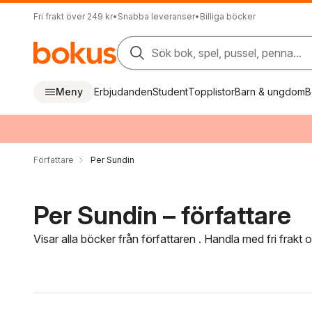
Fri frakt över 249 kr
•
Snabba leveranser
•
Billiga böcker
Sök bok, spel, pussel, penna...
Meny
Erbjudanden
Student
Topplistor
Barn & ungdom
B
Författare
Per Sundin
Per Sundin – författare
Visar alla böcker från författaren . Handla med fri frakt
Hoppa över filtreringsmeny