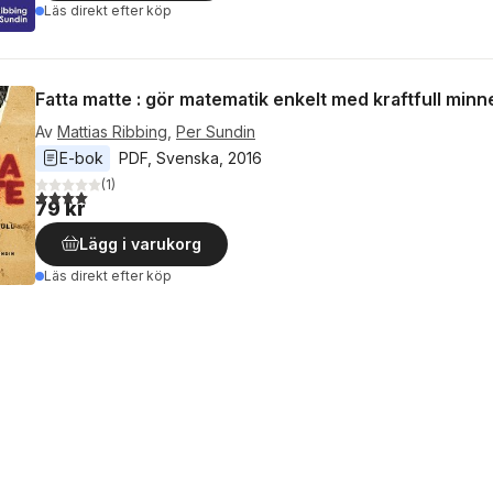
Läs direkt efter köp
Fatta matte : gör matematik enkelt med kraftfull minn
Av
Mattias Ribbing
,
Per Sundin
E-bok
PDF
, 
Svenska
, 
2016
(
1
)
4,0
utav 5 stjärnor. Totalt antal röster:
79 kr
Lägg i varukorg
Läs direkt efter köp