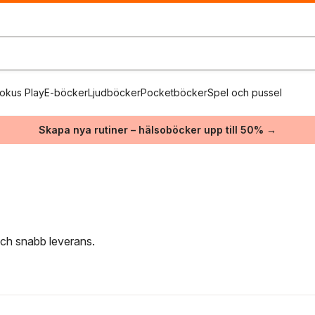
okus Play
E-böcker
Ljudböcker
Pocketböcker
Spel och pussel
Skapa nya rutiner – hälsoböcker upp till 50% →
 och snabb leverans.