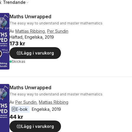
å:
Trendande
Maths Unwrapped
The easy way to understand and master mathematics
Av
Mattias Ribbing
,
Per Sundin
Häftad, Engelska, 2019
173 kr
Lägg i varukorg
Skickas
Maths Unwrapped
The easy way to understand and master mathematics
Av
Per Sundin
,
Mattias Ribbing
E-bok
Engelska
, 
2019
44 kr
Lägg i varukorg