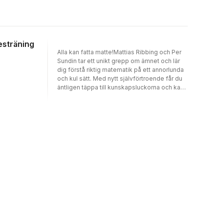
methods are simple but will last for life, and
unwrap the puzzle of maths forever.The key
to confidence with numbers is not
remembering complex rules surrounding
long division or algebra; it''s understanding
esträning
the critical components of maths and being
Alla kan fatta matte!Mattias Ribbing och Per
able to clearly visualise problems and
Sundin tar ett unikt grepp om ämnet och lär
solutions. This illuminating guide to
dig förstå riktig matematik på ett annorlunda
improving your maths provides logical, long-
och kul sätt. Med nytt självförtroende får du
term strategies that will enable you to finally
äntligen täppa till kunskapsluckorna och kan
get maths and hold on to that level of
på rekordtid gå hela vägen från
confidence thereafter.
grundläggande räkneregler till avancerad
gymnasiematte, fritt från skolans pekpinnar
och mossiga tragglande.Du lär dig bland
annat:* att ett plus ett inte blir två* att förstå
först, utan onödigt krångliga matteord* ett
nytt sätt att snabbt få in
multiplikationstabellen * att gå från nybörjare
till att rätta Einsteins formel E = mc2Som
ungdom blir boken den nyckel som hjälper
dig att knäcka de svåra nötterna i
matematikstudierna. Som vuxen får du
chansen att effektivt ta igen det du missat
och dessutom få ett fungerande och roligt