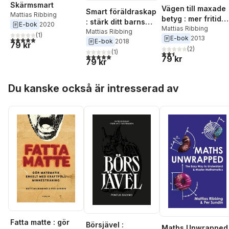
Skärmsmart
Vägen till maxade
Smart föräldraskap
Mattias Ribbing
betyg : mer fritid
: stärk ditt barns
E-bok
2020
och kunskap för
Mattias Ribbing
lärande, fokus och
Mattias Ribbing
(
1
)
E-bok
2013
livet med effektiv
5,0
utav 5 stjärnor. Totalt antal röster:
E-bok
2018
kreativitet
79 kr
minnesträning
(
2
)
(
1
)
2,5
utav 5 stjärnor. Tota
5,0
utav 5 stjärnor. Totalt antal röster:
79 kr
79 kr
Hoppa över listan
Du kanske också är intresserad av
Fatta matte : gör
Börsjävel :
Maths Unwrapped