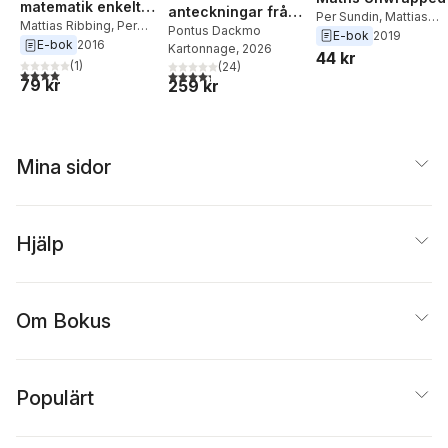
matematik enkelt
anteckningar från
Per Sundin
,
Mattias
med kraftfull
Mattias Ribbing
,
Per
aktiemarknaden
Pontus Dackmo
Ribbing
E-bok
2019
Sundin
E-bok
2016
minnesträning
Kartonnage
, 2026
44 kr
(
1
)
(
24
)
4,0
utav 5 stjärnor. Totalt antal röster:
4,3
utav 5 stjärnor. Totalt antal röster:
79 kr
259 kr
Mina sidor
Hjälp
Om Bokus
Populärt