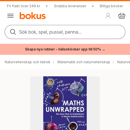
Fri frakt över 249 kr
•
Snabba leveranser
•
Billiga böcker
Sök bok, spel, pussel, penna...
Skapa nya rutiner – hälsoböcker upp till 50% →
Naturvetenskap och teknik
Matematik och naturvetenskap
Naturv