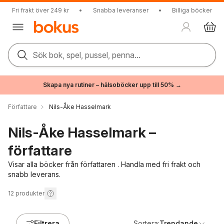
Fri frakt över 249 kr
•
Snabba leveranser
•
Billiga böcker
Sök bok, spel, pussel, penna...
Skapa nya rutiner – hälsoböcker upp till 50% →
Författare
Nils-Åke Hasselmark
Nils-Åke Hasselmark –
författare
Visar alla böcker från författaren . Handla med fri frakt och
snabb leverans.
12
produkter
Filtrera
Sortera:
Trendande