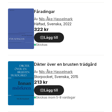
Fåradingar
Av
Nils-Åke Hasselmark
Häftad, Svenska, 2022
322 kr
Lägg till
Skickas
Dikter över en brusten trädgård
Av
Nils-Åke Hasselmark
Storpocket, Svenska, 2015
213 kr
Lägg till
Skickas
inom 5-8 vardagar