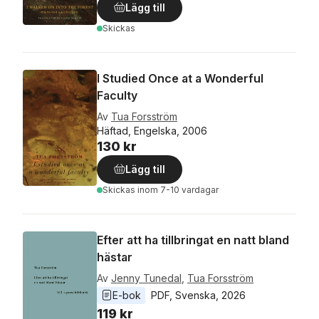
Lägg till
Skickas
I Studied Once at a Wonderful
Faculty
Av
Tua Forsström
Häftad, Engelska, 2006
130 kr
Lägg till
Skickas
inom 7-10 vardagar
Efter att ha tillbringat en natt bland
hästar
Av
Jenny Tunedal
,
Tua Forsström
E-bok
PDF
, 
Svenska
, 
2026
119 kr