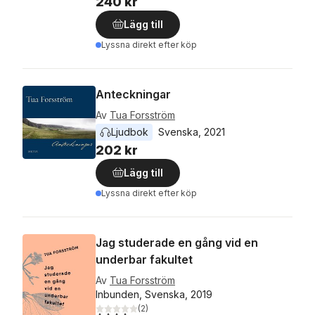
240 kr
Lägg till
Lyssna direkt efter köp
Anteckningar
Av
Tua Forsström
Ljudbok
Svenska
, 
2021
202 kr
Lägg till
Lyssna direkt efter köp
Jag studerade en gång vid en
underbar fakultet
Av
Tua Forsström
Inbunden, Svenska, 2019
(
2
)
4,0
utav 5 stjärnor. Totalt antal röster: