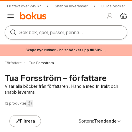
Fri frakt över 249 kr
•
Snabba leveranser
•
Billiga böcker
Sök bok, spel, pussel, penna...
Skapa nya rutiner – hälsoböcker upp till 50% →
Författare
Tua Forsström
Tua Forsström – författare
Visar alla böcker från författaren . Handla med fri frakt och
snabb leverans.
12
produkter
Filtrera
Sortera:
Trendande