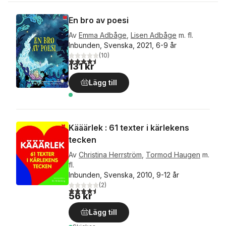
En bro av poesi
Av
Emma Adbåge
,
Lisen Adbåge
m. fl.
Inbunden, Svenska, 2021, 6-9 år
(
10
)
4,5
utav 5 stjärnor. Totalt antal röster:
131 kr
Lägg till
Kääärlek : 61 texter i kärlekens
tecken
Av
Christina Herrström
,
Tormod Haugen
m.
fl.
Inbunden, Svenska, 2010, 9-12 år
(
2
)
4,5
utav 5 stjärnor. Totalt antal röster:
56 kr
Lägg till