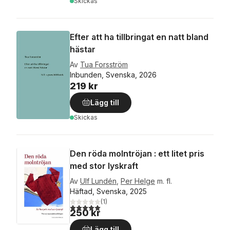
Skickas
Efter att ha tillbringat en natt bland
hästar
Av
Tua Forsström
Inbunden, Svenska, 2026
219 kr
Lägg till
Skickas
Den röda molntröjan : ett litet pris
med stor lyskraft
Av
Ulf Lundén
,
Per Helge
m. fl.
Häftad, Svenska, 2025
(
1
)
5,0
utav 5 stjärnor. Totalt antal röster:
250 kr
Lägg till