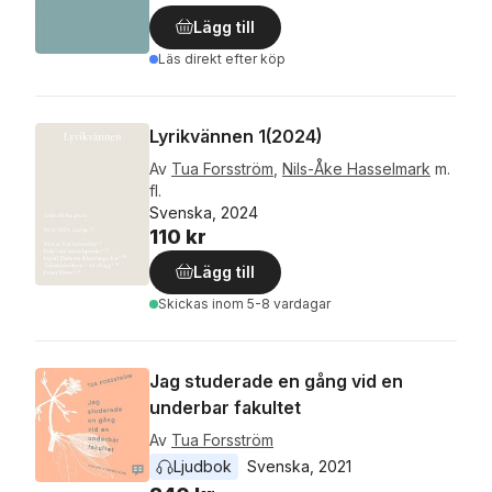
Lägg till
Läs direkt efter köp
Lyrikvännen 1(2024)
Av
Tua Forsström
,
Nils-Åke Hasselmark
m.
fl.
Svenska, 2024
110 kr
Lägg till
Skickas
inom 5-8 vardagar
Jag studerade en gång vid en
underbar fakultet
Av
Tua Forsström
Ljudbok
Svenska
, 
2021