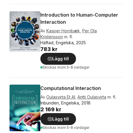
Introduction to Human-Computer
Interaction
Av
Kasper Hornbæk
,
Per Ola
Kristensson
m. fl.
Häftad, Engelska, 2025
783 kr
Lägg till
Skickas
inom 5-8 vardagar
Computational Interaction
Av
Oulasvirta Et Al
,
Antti Oulasvirta
m. fl.
Inbunden, Engelska, 2018
2 169 kr
Lägg till
Skickas
inom 5-8 vardagar