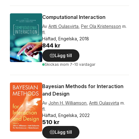
Computational Interaction
Av
Antti Oulasvirta
,
Per Ola Kristensson
m.
fl.
Häftad, Engelska, 2018
844 kr
Lägg till
Skickas
inom 7-10 vardagar
Bayesian Methods for Interaction
and Design
Av
John H. Williamson
,
Antti Oulasvirta
m.
fl.
Häftad, Engelska, 2022
510 kr
Lägg till