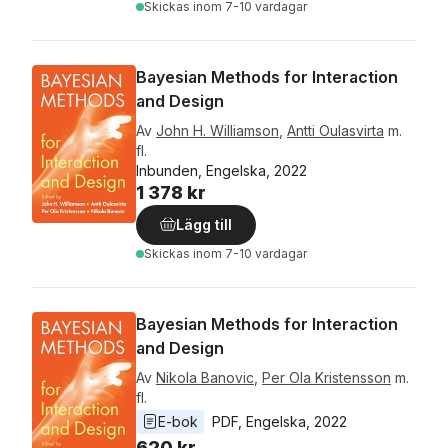
Skickas
inom 7-10 vardagar
Bayesian Methods for Interaction
and Design
Av
John H. Williamson
,
Antti Oulasvirta
m.
fl.
Inbunden, Engelska, 2022
1 378 kr
Lägg till
Skickas
inom 7-10 vardagar
Bayesian Methods for Interaction
and Design
Av
Nikola Banovic
,
Per Ola Kristensson
m.
fl.
E-bok
PDF
, 
Engelska
, 
2022
620 kr