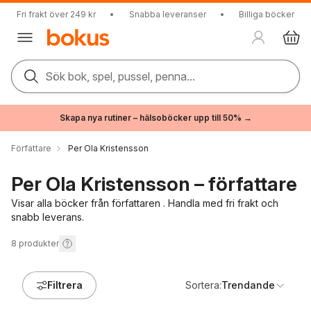
Fri frakt över 249 kr
•
Snabba leveranser
•
Billiga böcker
Sök bok, spel, pussel, penna...
Skapa nya rutiner – hälsoböcker upp till 50% →
Författare
Per Ola Kristensson
Per Ola Kristensson – författare
Visar alla böcker från författaren . Handla med fri frakt och
snabb leverans.
8
produkter
Filtrera
Sortera:
Trendande