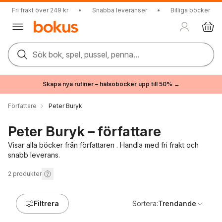
Fri frakt över 249 kr
•
Snabba leveranser
•
Billiga böcker
Sök bok, spel, pussel, penna...
Skapa nya rutiner – hälsoböcker upp till 50% →
Författare
Peter Buryk
Peter Buryk – författare
Visar alla böcker från författaren . Handla med fri frakt och
snabb leverans.
2
produkter
Filtrera
Sortera:
Trendande