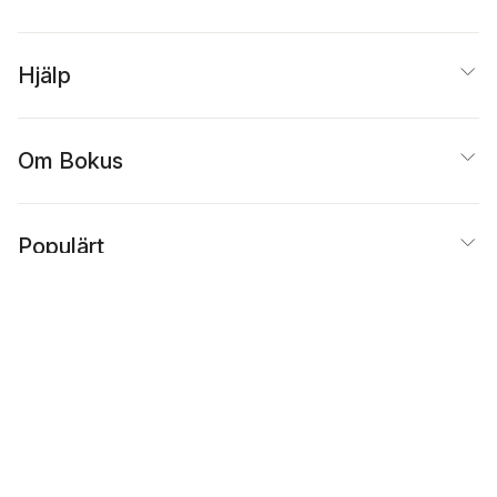
Hjälp
Om Bokus
Populärt
Inspiration
Bokus
@
Cookies
Anpassa cookies
Integritetspolicy
Köpvillkor