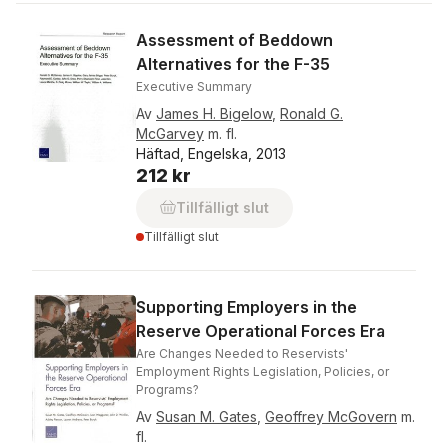
Assessment of Beddown
Alternatives for the F-35
Executive Summary
Av
James H. Bigelow
,
Ronald G.
McGarvey
m. fl.
Häftad, Engelska, 2013
212 kr
Tillfälligt slut
Tillfälligt slut
Supporting Employers in the
Reserve Operational Forces Era
Are Changes Needed to Reservists'
Employment Rights Legislation, Policies, or
Programs?
Av
Susan M. Gates
,
Geoffrey McGovern
m.
fl.