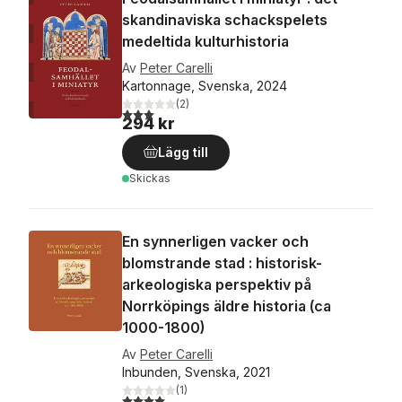
skandinaviska schackspelets
medeltida kulturhistoria
Av
Peter Carelli
Kartonnage, Svenska, 2024
(
2
)
3,0
utav 5 stjärnor. Totalt antal röster:
294 kr
Lägg till
Skickas
En synnerligen vacker och
blomstrande stad : historisk-
arkeologiska perspektiv på
Norrköpings äldre historia (ca
1000-1800)
Av
Peter Carelli
Inbunden, Svenska, 2021
(
1
)
4,0
utav 5 stjärnor. Totalt antal röster: