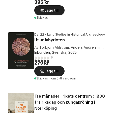
395 kr
Lägg till
Skickas
Del 22 - Lund Studies in Historical Archaeology
Ut ur labyrinten
Av
Torbjörn Ahlström
,
Anders Andrén
m. fl.
Inbunden, Svenska, 2025
(
1
)
5,0
utav 5 stjärnor. Totalt antal röster:
279 kr
Lägg till
Skickas
inom 5-8 vardagar
Tre månader i rikets centrum : 1800
års riksdag och kungakröning i
Norrköping