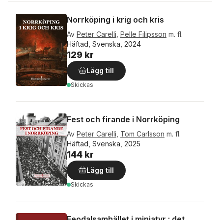
Norrköping i krig och kris
Av
Peter Carelli
,
Pelle Filipsson
m. fl.
Häftad, Svenska, 2024
129 kr
Lägg till
Skickas
Fest och firande i Norrköping
Av
Peter Carelli
,
Tom Carlsson
m. fl.
Häftad, Svenska, 2025
144 kr
Lägg till
Skickas
Feodalsamhället i miniatyr : det