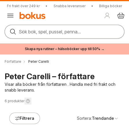
Fri frakt över 249 kr
•
Snabba leveranser
•
Billiga böcker
Sök bok, spel, pussel, penna...
Skapa nya rutiner – hälsoböcker upp till 50% →
Författare
Peter Carelli
Peter Carelli – författare
Visar alla böcker från författaren . Handla med fri frakt och
snabb leverans.
6
produkter
Filtrera
Sortera:
Trendande