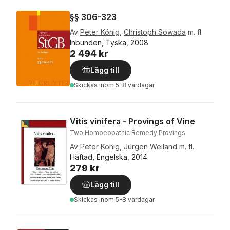
§§ 306-323
Av
Peter König
,
Christoph Sowada
m. fl.
Inbunden, Tyska, 2008
2 494 kr
Lägg till
Skickas
inom 5-8 vardagar
Vitis vinifera - Provings of Vine
Two Homoeopathic Remedy Provings
Av
Peter König
,
Jürgen Weiland
m. fl.
Häftad, Engelska, 2014
279 kr
Lägg till
Skickas
inom 5-8 vardagar