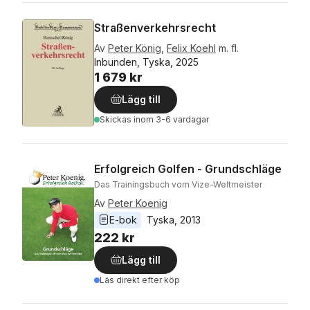
Straßenverkehrsrecht
Av
Peter König
,
Felix Koehl
m. fl.
Inbunden, Tyska, 2025
1 679 kr
Lägg till
Skickas
inom 3-6 vardagar
Erfolgreich Golfen - Grundschläge
Das Trainingsbuch vom Vize-Weltmeister
Av
Peter Koenig
E-bok
Tyska
, 
2013
222 kr
Lägg till
Läs direkt efter köp