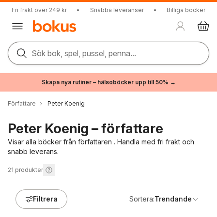
Fri frakt över 249 kr
•
Snabba leveranser
•
Billiga böcker
Sök bok, spel, pussel, penna...
Skapa nya rutiner – hälsoböcker upp till 50% →
Författare
Peter Koenig
Peter Koenig – författare
Visar alla böcker från författaren . Handla med fri frakt och
snabb leverans.
21
produkter
Filtrera
Sortera:
Trendande