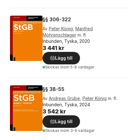
§§ 306-322
Av
Peter König
,
Manfred
Möhrenschlager
m. fl.
Inbunden, Tyska, 2020
3 441 kr
Lägg till
Skickas
inom 5-8 vardagar
§§ 38-55
Av
Andreas Grube
,
Peter König
m. fl.
Inbunden, Tyska, 2024
3 542 kr
Lägg till
Skickas
inom 3-6 vardagar