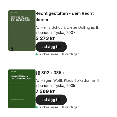
Recht gestalten - dem Recht
dienen
Av
Heinz Schöch
,
Dieter Dölling
m. fl.
Inbunden, Tyska, 2007
3 273 kr
Lägg till
Skickas
inom 5-8 vardagar
§§ 302a-335a
Av
Hagen Wolff
,
Klaus Tolksdorf
m. fl.
Inbunden, Tyska, 2005
7 599 kr
Lägg till
Skickas
inom 5-8 vardagar