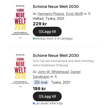
Schöne Neue Welt 2030
Av
Hermann Ploppa
,
Ernst Wolff
m. fl.
Häftad, Tyska, 2021
229 kr
Lägg till
Skickas
inom 3-6 vardagar
Schöne Neue Welt 2030
Vom Fall der Demokratie und dem Aufstieg
einer totalitären Ordnung
Av
John W. Whitehead
,
Daniel
Sandmann
m. fl.
E-bok
Tyska
, 
2021
186 kr
Lägg till
Läs direkt efter köp