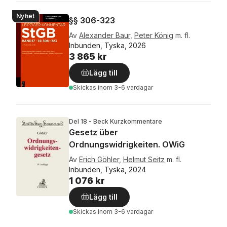
Nyhet
§§ 306-323
Av
Alexander Baur
,
Peter König
m. fl.
Inbunden, Tyska, 2026
3 865 kr
Lägg till
Skickas
inom 3-6 vardagar
Del 18 - Beck Kurzkommentare
Gesetz über
Ordnungswidrigkeiten. OWiG
Av
Erich Göhler
,
Helmut Seitz
m. fl.
Inbunden, Tyska, 2024
1 076 kr
Lägg till
Skickas
inom 3-6 vardagar