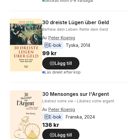
Skickas
inom 5-8 vardagar
30 dreiste Lügen über Geld
Befreie dein Leben. Rette dein Geld
Av
Peter Koenig
E-bok
Tyska
, 
2014
99 kr
Lägg till
Läs direkt efter köp
30 Mensonges sur l'Argent
Libérez votre vie – Libérez votre argent
Av
Peter Koenig
E-bok
Franska
, 
2024
136 kr
Lägg till