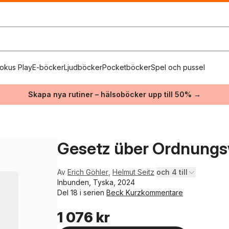
okus Play
E-böcker
Ljudböcker
Pocketböcker
Spel och pussel
Skapa nya rutiner – hälsoböcker upp till 50% →
Gesetz über Ordnungs
Av
Erich Göhler
,
Helmut Seitz
och 4 till
Inbunden, Tyska, 2024
Del 18 i serien
Beck Kurzkommentare
1 076 kr