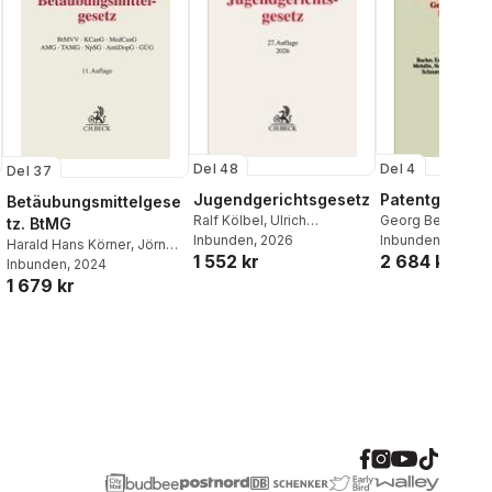
Del 48
Del 4
Del 37
Jugendgerichtsgesetz
Patentgesetz
Betäubungsmittelgese
Ralf Kölbel
,
Ulrich
Georg Benkard
,
K
tz. BtMG
Eisenberg
Inbunden
, 2026
Bacher
Inbunden
, 2023
Harald Hans Körner
,
Jörn
1 552 kr
2 684 kr
Patzak
Inbunden
,
Jochen Fabricius
, 2024
,
1 679 kr
Felix Huth