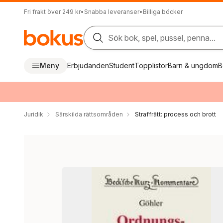
Fri frakt över 249 kr
•
Snabba leveranser
•
Billiga böcker
Sök bok, spel, pussel, penna...
Meny
Erbjudanden
Student
Topplistor
Barn & ungdom
B
Juridik
Särskilda rättsområden
Straffrätt: process och brott