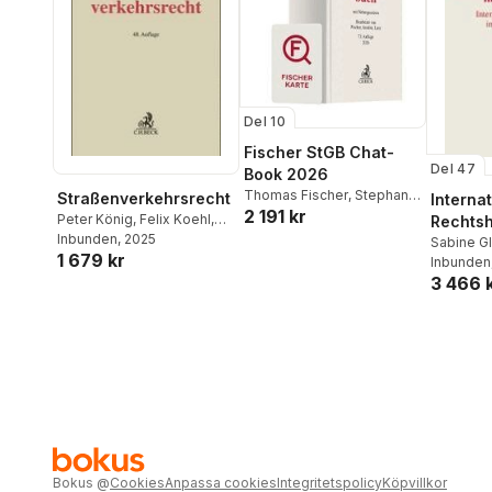
Del 10
Fischer StGB Chat-
Del 47
Book 2026
Thomas Fischer
,
Stephan
Straßenverkehrsrecht
Interna
2 191 kr
Anstötz
,
Hans-Joachim
Peter König
,
Felix Koehl
,
Rechtshi
Lutz
Stefan Derpa
Inbunden
, 2025
,
Johannes
Strafs
Sabine G
1 679 kr
Floegel
,
Fritz Hartung
,
Hackner
Inbunden
,
Heinrich Jagusch
,
Peter
3 466 
Trautman
Hentschel
,
Peter Dauer
Bokus
@
Cookies
Anpassa cookies
Integritetspolicy
Köpvillkor