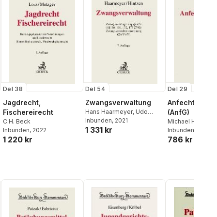
Del 38
Del 54
Del 29
Jagdrecht,
Zwangsverwaltung
Anfechtungsg
Fischereirecht
Hans Haarmeyer
,
Udo
(AnfG)
Hintzen
Inbunden
, 2021
C.H. Beck
Michael Huber
,
A
1 331 kr
Inbunden
, 2022
Böhle-Stamschrä
Inbunden
, 2021
1 220 kr
786 kr
Joachim Kilger