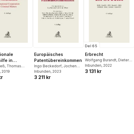
Del 65
tionale
Europäisches
Erbrecht
lfe in
Patentübereinkommen
Wolfgang Burandt
,
Dieter
Rojahn
Inbunden
, 2022
achen
leß
,
Thomas
Ingo Beckedorf
,
Jochen
3 131 kr
Sebastian
, 2019
Ehlers
Inbunden
, 2023
kr
3 211 kr
n