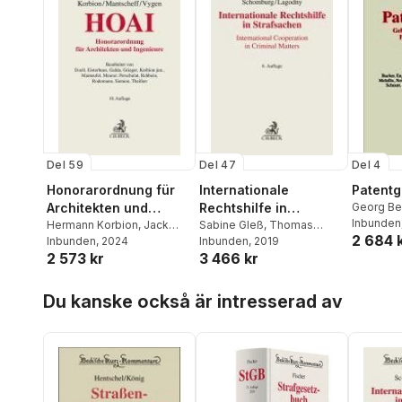
Del 59
Del 47
Del 4
Honorarordnung für
Internationale
Patentg
Architekten und
Rechtshilfe in
Georg Be
Bacher
Inbunden
Ingenieure (HOAI)
Hermann Korbion
,
Jack
Strafsachen
Sabine Gleß
,
Thomas
2 684 
Mantscheff
Inbunden
, 2024
,
Klaus Vygen
,
Hackner
Inbunden
,
Sebastian
, 2019
2 573 kr
3 466 kr
Claus-Jürgen Korbion
Trautmann
Hoppa över listan
Du kanske också är intresserad av