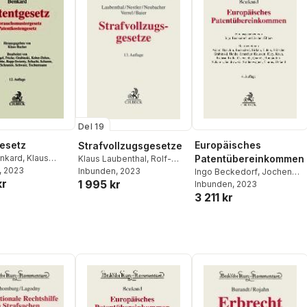
Del 19
esetz
Europäisches
Strafvollzugsgesetze
nkard
,
Klaus
Patentübereinkommen
Klaus Laubenthal
,
Rolf-
, 2023
Peter Calliess
Inbunden
, 2023
,
Frank
Ingo Beckedorf
,
Jochen
kr
1 995 kr
Neubacher
,
Nina Nestler
,
Ehlers
Inbunden
, 2023
3 211 kr
Torsten Verrel
,
Helmut
Baier
,
Mario Bachmann
,
Johannes Koranyi
,
Heinz
Müller-Dietz