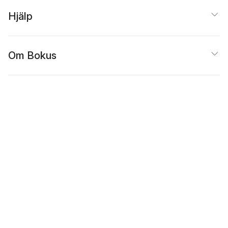
Hjälp
Om Bokus
Populärt
Inspiration
Bokus
@
Cookies
Anpassa cookies
Integritetspolicy
Köpvillkor