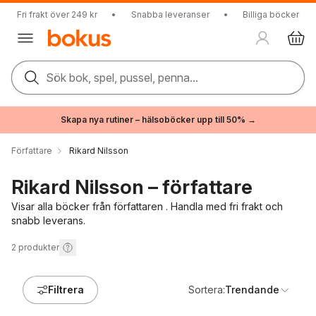
Fri frakt över 249 kr
•
Snabba leveranser
•
Billiga böcker
Sök bok, spel, pussel, penna...
Skapa nya rutiner – hälsoböcker upp till 50% →
Författare
Rikard Nilsson
Rikard Nilsson – författare
Visar alla böcker från författaren . Handla med fri frakt och
snabb leverans.
2
produkter
Filtrera
Sortera:
Trendande