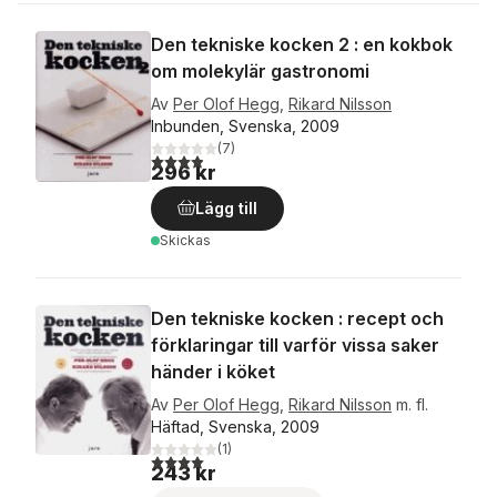
Den tekniske kocken 2 : en kokbok
om molekylär gastronomi
Av
Per Olof Hegg
,
Rikard Nilsson
Inbunden, Svenska, 2009
(
7
)
3,9
utav 5 stjärnor. Totalt antal röster:
296 kr
Lägg till
Skickas
Den tekniske kocken : recept och
förklaringar till varför vissa saker
händer i köket
Av
Per Olof Hegg
,
Rikard Nilsson
m. fl.
Häftad, Svenska, 2009
(
1
)
4,0
utav 5 stjärnor. Totalt antal röster:
243 kr