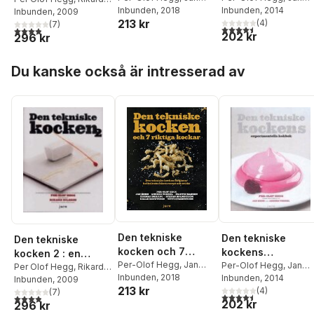
Hedh
Inbunden
,
Anders Vendel
, 2018
,
Hedh
Inbunden
,
Anders Vendel
, 2014
Den tekniske
kokbok : 117
Nilsson
Inbunden
, 2009
molekylär
213 kr
Martin Hansen
,
Thomas
(
4
)
(
7
)
kocken förklarar
kemiska
gastronomi
4,5
utav 5 stjärnor. Tota
3,9
utav 5 stjärnor. Totalt antal röster:
202 kr
Drejing
,
Stefan
296 kr
kockelitens bästa
experiment i köket
Holmström
,
Kalle
recept och tricks
Hoppa över listan
Bengtsson
,
Titti
Du kanske också är intresserad av
Qvarnström
Den tekniske
Den tekniske
Den tekniske
kocken och 7
kockens
kocken 2 : en
riktiga kockar -
Per-Olof Hegg
,
Jan
experimentella
Per-Olof Hegg
,
Jan
kokbok om
Per Olof Hegg
,
Rikard
Hedh
Inbunden
,
Anders Vendel
, 2018
,
Hedh
Inbunden
,
Anders Vendel
, 2014
Den tekniske
kokbok : 117
Nilsson
Inbunden
, 2009
molekylär
213 kr
Martin Hansen
,
Thomas
(
4
)
(
7
)
kocken förklarar
kemiska
gastronomi
4,5
utav 5 stjärnor. Tota
3,9
utav 5 stjärnor. Totalt antal röster:
202 kr
Drejing
,
Stefan
296 kr
kockelitens bästa
experiment i köket