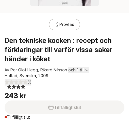
Provläs
Den tekniske kocken : recept och
förklaringar till varför vissa saker
händer i köket
Av
Per Olof Hegg
,
Rikard Nilsson
och 1 till
Häftad, Svenska, 2009
(
1
)
4,0
utav 5 stjärnor. Totalt antal röster:
243 kr
Tillfälligt slut
Tillfälligt slut