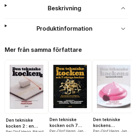
Beskrivning
Produktinformation
Hoppa över listan
Mer från samma författare
Den tekniske
Den tekniske
Den tekniske
kocken och 7
kockens
kocken 2 : en
riktiga kockar -
Per-Olof Hegg
,
Jan
experimentella
Per-Olof Hegg
,
Jan
kokbok om
Per Olof Hegg
,
Rikard