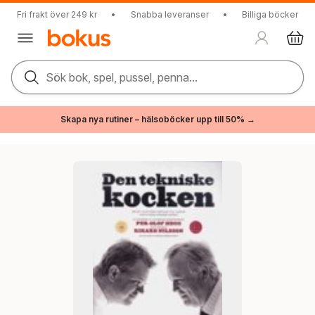
Fri frakt över 249 kr
•
Snabba leveranser
•
Billiga böcker
Sök bok, spel, pussel, penna...
Skapa nya rutiner – hälsoböcker upp till 50% →