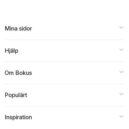
Holmström
,
Kalle
recept och tricks
Bengtsson
,
Titti
Qvarnström
Mina sidor
Hjälp
Om Bokus
Populärt
Inspiration