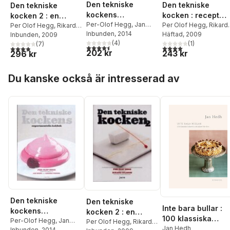
Den tekniske
Den tekniske
Den tekniske
kockens
kocken : recept
kocken 2 : en
experimentella
Per-Olof Hegg
,
Jan
och förklaringar til
Per Olof Hegg
,
Rikard
kokbok om
Per Olof Hegg
,
Rikard
Hedh
Inbunden
,
Anders Vendel
, 2014
Nilsson
Häftad
, 2009
,
Per-Anders
kokbok : 117
Nilsson
Inbunden
, 2009
varför vissa saker
molekylär
(
4
)
Jörgensen
(
1
)
(
7
)
kemiska
händer i köket
gastronomi
4,5
utav 5 stjärnor. Totalt antal röster:
4,0
utav 5 stjärnor. Tota
3,9
utav 5 stjärnor. Totalt antal röster:
202 kr
243 kr
296 kr
experiment i köket
Hoppa över listan
Du kanske också är intresserad av
Den tekniske
Den tekniske
Inte bara bullar :
kockens
kocken 2 : en
100 klassiska
experimentella
Per-Olof Hegg
,
Jan
kokbok om
Per Olof Hegg
,
Rikard
bakverk och kakor
Jan Hedh
Hedh
Inbunden
,
Anders Vendel
, 2014