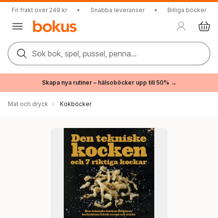
Fri frakt över 249 kr
•
Snabba leveranser
•
Billiga böcker
Sök bok, spel, pussel, penna...
Skapa nya rutiner – hälsoböcker upp till 50% →
Mat och dryck
Kokböcker