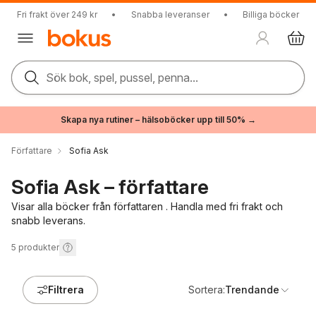
Fri frakt över 249 kr
•
Snabba leveranser
•
Billiga böcker
Sök bok, spel, pussel, penna...
Skapa nya rutiner – hälsoböcker upp till 50% →
Författare
Sofia Ask
Sofia Ask – författare
Visar alla böcker från författaren . Handla med fri frakt och
snabb leverans.
5
produkter
Filtrera
Sortera:
Trendande