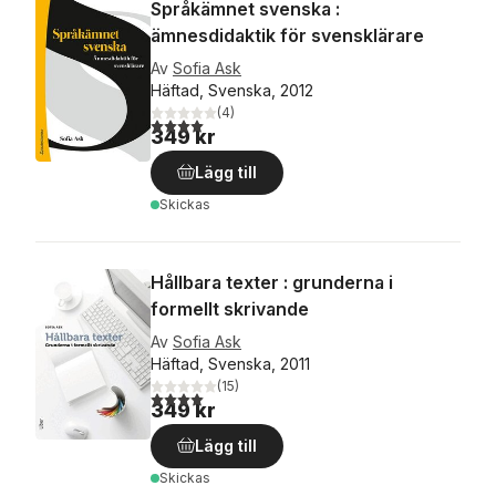
Språkämnet svenska :
ämnesdidaktik för svensklärare
Av
Sofia Ask
Häftad, Svenska, 2012
(
4
)
4,0
utav 5 stjärnor. Totalt antal röster:
349 kr
Lägg till
Skickas
Hållbara texter : grunderna i
formellt skrivande
Av
Sofia Ask
Häftad, Svenska, 2011
(
15
)
4,0
utav 5 stjärnor. Totalt antal röster:
349 kr
Lägg till
Skickas