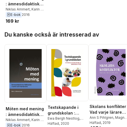
: ämnesdidaktiska
fallstudier i konst
Niklas Ammert
,
Karin L.
Eriksson
E-bok
2016
och humaniora
169 kr
Hoppa över listan
Du kanske också är intresserad av
Skolans konflikter
Textskapande i
Möten med mening
Vad varje lärare
grundskolan :
: ämnesdidaktiska
behöver veta
Ann S Pihlgren
,
Magnu
utveckla
Ewa Bergh Nestlog
,
fallstudier i konst
Niklas Ammert
,
Karin L.
Dahlstedt
Häftad
, 2019
,
Erik Flygare
Kristina Danielsson
Häftad
, 2020
funktionella
Eriksson
E-bok
2016
och humaniora