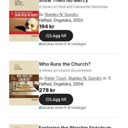
Show Them No Mercy
4 Views on God and Canaanite Genocide
Av
Stanley N. Gundry
Häftad, Engelska, 2003
194 kr
Lägg till
Skickas
inom 5-8 vardagar
Who Runs the Church?
4 Views on Church Government
Av
Peter Toon
,
Stanley N. Gundry
m. fl.
Häftad, Engelska, 2004
278 kr
Lägg till
Skickas
inom 5-8 vardagar
Exploring the Worship Spectrum