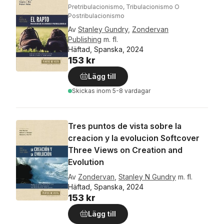
Pretribulacionismo, Tribulacionismo O
Postribulacionismo
Av
Stanley Gundry
,
Zondervan
Publishing
m. fl.
Häftad, Spanska, 2024
153 kr
Lägg till
Skickas
inom 5-8 vardagar
Tres puntos de vista sobre la
creacion y la evolucion Softcover
Three Views on Creation and
Evolution
Av
Zondervan
,
Stanley N Gundry
m. fl.
Häftad, Spanska, 2024
153 kr
Lägg till