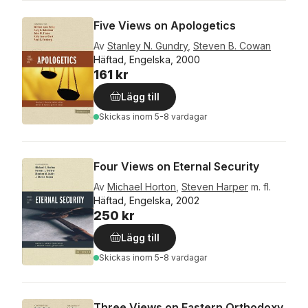
Five Views on Apologetics
Av
Stanley N. Gundry
,
Steven B. Cowan
Häftad, Engelska, 2000
161 kr
Lägg till
Skickas
inom 5-8 vardagar
Four Views on Eternal Security
Av
Michael Horton
,
Steven Harper
m. fl.
Häftad, Engelska, 2002
250 kr
Lägg till
Skickas
inom 5-8 vardagar
Three Views on Eastern Orthodoxy