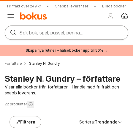
Fri frakt över 249 kr
•
Snabba leveranser
•
Billiga böcker
Sök bok, spel, pussel, penna...
Skapa nya rutiner – hälsoböcker upp till 50% →
Författare
Stanley N. Gundry
Stanley N. Gundry – författare
Visar alla böcker från författaren . Handla med fri frakt och
snabb leverans.
22
produkter
Filtrera
Sortera:
Trendande