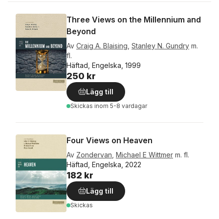
Three Views on the Millennium and
Beyond
Av
Craig A. Blaising
,
Stanley N. Gundry
m.
fl.
Häftad, Engelska, 1999
250 kr
Lägg till
Skickas
inom 5-8 vardagar
Four Views on Heaven
Av
Zondervan
,
Michael E Wittmer
m. fl.
Häftad, Engelska, 2022
182 kr
Lägg till
Skickas