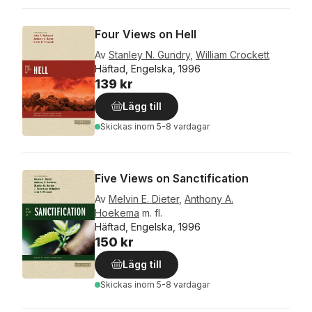
Four Views on Hell
Av
Stanley N. Gundry
,
William Crockett
Häftad, Engelska, 1996
139 kr
Lägg till
Skickas
inom 5-8 vardagar
Five Views on Sanctification
Av
Melvin E. Dieter
,
Anthony A.
Hoekema
m. fl.
Häftad, Engelska, 1996
150 kr
Lägg till
Skickas
inom 5-8 vardagar