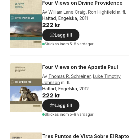
Four Views on Divine Providence
Av
William Lane Craig
,
Ron Highfield
m. fl.
Häftad, Engelska, 2011
222 kr
Lägg till
Skickas
inom 5-8 vardagar
Four Views on the Apostle Paul
Av
Thomas R. Schreiner
,
Luke Timothy
Johnson
m. fl.
Häftad, Engelska, 2012
222 kr
Lägg till
Skickas
inom 5-8 vardagar
Tres Puntos de Vista Sobre El Rapto