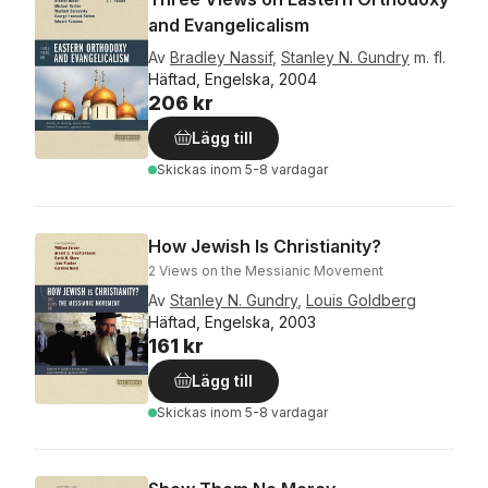
and Evangelicalism
Av
Bradley Nassif
,
Stanley N. Gundry
m. fl.
Häftad, Engelska, 2004
206 kr
Lägg till
Skickas
inom 5-8 vardagar
How Jewish Is Christianity?
2 Views on the Messianic Movement
Av
Stanley N. Gundry
,
Louis Goldberg
Häftad, Engelska, 2003
161 kr
Lägg till
Skickas
inom 5-8 vardagar