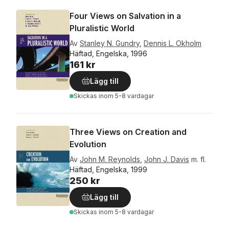
Four Views on Salvation in a
Pluralistic World
Av
Stanley N. Gundry
,
Dennis L. Okholm
Häftad, Engelska, 1996
161 kr
Lägg till
Skickas
inom 5-8 vardagar
Three Views on Creation and
Evolution
Av
John M. Reynolds
,
John J. Davis
m. fl.
Häftad, Engelska, 1999
250 kr
Lägg till
Skickas
inom 5-8 vardagar