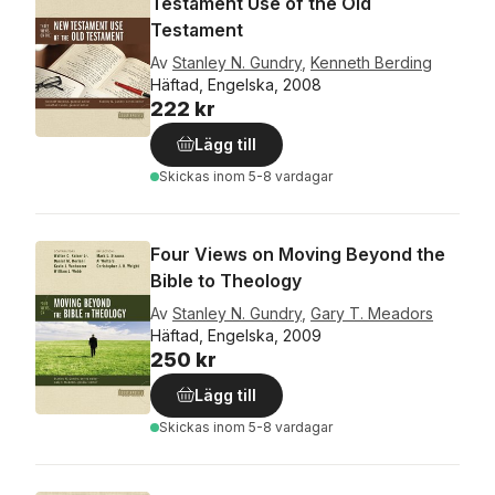
Testament Use of the Old
Testament
Av
Stanley N. Gundry
,
Kenneth Berding
Häftad, Engelska, 2008
222 kr
Lägg till
Skickas
inom 5-8 vardagar
Four Views on Moving Beyond the
Bible to Theology
Av
Stanley N. Gundry
,
Gary T. Meadors
Häftad, Engelska, 2009
250 kr
Lägg till
Skickas
inom 5-8 vardagar