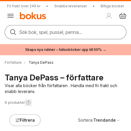
Fri frakt över 249 kr
•
Snabba leveranser
•
Billiga böcker
Sök bok, spel, pussel, penna...
Skapa nya rutiner – hälsoböcker upp till 50% →
Författare
Tanya DePass
Tanya DePass – författare
Visar alla böcker från författaren . Handla med fri frakt och
snabb leverans.
6
produkter
Filtrera
Sortera:
Trendande