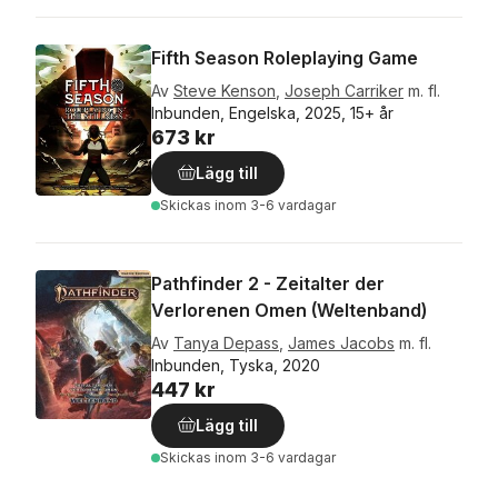
Fifth Season Roleplaying Game
Av
Steve Kenson
,
Joseph Carriker
m. fl.
Inbunden, Engelska, 2025, 15+ år
673 kr
Lägg till
Skickas
inom 3-6 vardagar
Pathfinder 2 - Zeitalter der
Verlorenen Omen (Weltenband)
Av
Tanya Depass
,
James Jacobs
m. fl.
Inbunden, Tyska, 2020
447 kr
Lägg till
Skickas
inom 3-6 vardagar