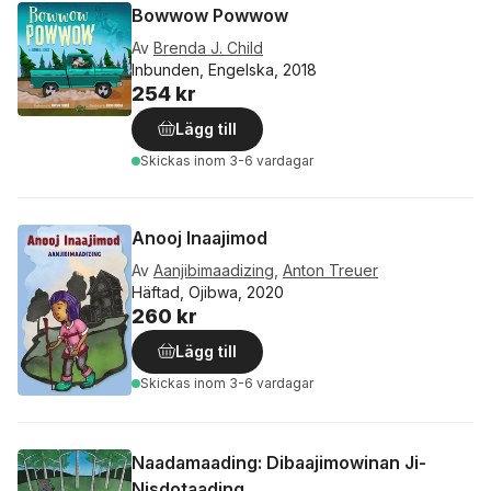
Bowwow Powwow
Av
Brenda J. Child
Inbunden, Engelska, 2018
254 kr
Lägg till
Skickas
inom 3-6 vardagar
Anooj Inaajimod
Av
Aanjibimaadizing
,
Anton Treuer
Häftad, Ojibwa, 2020
260 kr
Lägg till
Skickas
inom 3-6 vardagar
Naadamaading: Dibaajimowinan Ji-
Nisdotaading