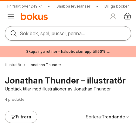
Fri frakt över 249 kr
•
Snabba leveranser
•
Billiga böcker
Sök bok, spel, pussel, penna...
Skapa nya rutiner – hälsoböcker upp till 50% →
Illustratör
Jonathan Thunder
Jonathan Thunder – illustratör
Upptäck titlar med illustrationer av Jonathan Thunder.
4
produkter
Filtrera
Sortera:
Trendande