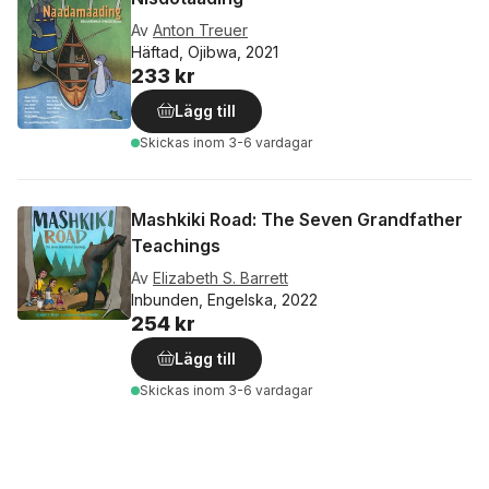
Av
Anton Treuer
Häftad, Ojibwa, 2021
233 kr
Lägg till
Skickas
inom 3-6 vardagar
Mashkiki Road: The Seven Grandfather
Teachings
Av
Elizabeth S. Barrett
Inbunden, Engelska, 2022
254 kr
Lägg till
Skickas
inom 3-6 vardagar