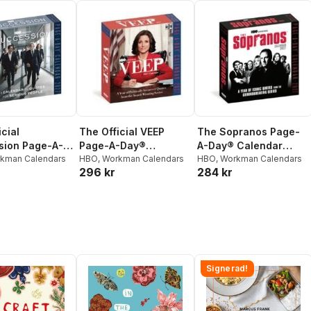
cial
The Official VEEP
The Sopranos Page-
sion Page-A-
Page-A-Day®
A-Day® Calendar
alendar 2027
kman Calendars
Calendar 2027
HBO
,
Workman Calendars
2027
HBO
,
Workman Calendars
296 kr
284 kr
Signerad!