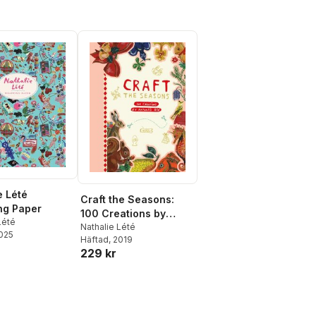
e Lété
Craft the Seasons:
ng Paper
100 Creations by
Lété
Nathalie Lété
Nathalie Lété
2025
Häftad
, 2019
229 kr