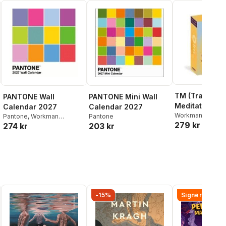
TM (Transcen
PANTONE Wall
PANTONE Mini Wall
Meditation) P
Calendar 2027
Calendar 2027
Day® Calenda
Workman Calend
Pantone
,
Workman
Pantone
279 kr
274 kr
203 kr
Calendars
-15%
Signerad!