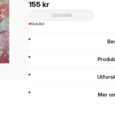
155 kr
Slutsåld
Slutsåld
Be
Produk
Utfors
Mer om