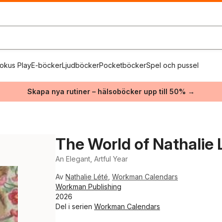
okus Play
E-böcker
Ljudböcker
Pocketböcker
Spel och pussel
Skapa nya rutiner – hälsoböcker upp till 50% →
The World of Nathalie
An Elegant, Artful Year
Av
Nathalie Lété
,
Workman Calendars
Workman Publishing
2026
Del i serien
Workman Calendars