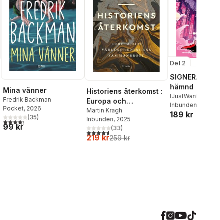
Del 2
SIGNERAD - K
hämnd
Mina vänner
Historiens återkomst :
IJustWantToBeC
Fredrik Backman
Europa och
Adolphson
Inbunden
, 2026
,
Emil
Pocket
, 2026
världsordningens
Martin Kragh
189 kr
Beer
,
Victor Beer
(
35
)
Inbunden
, 2025
sammanbrott
4,3
utav 5 stjärnor. Totalt antal röster:
99 kr
(
33
)
4,6
utav 5 stjärnor. Totalt antal röster:
219 kr
259 kr