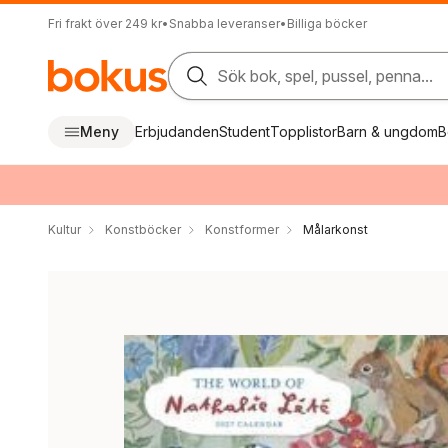
Fri frakt över 249 kr
•
Snabba leveranser
•
Billiga böcker
Sök bok, spel, pussel, penna...
Meny
Erbjudanden
Student
Topplistor
Barn & ungdom
B
Kultur
Konstböcker
Konstformer
Målarkonst