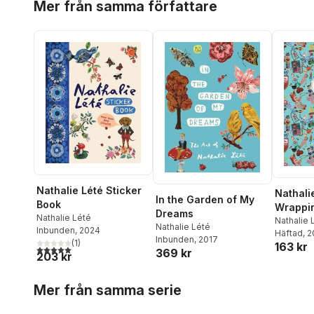
Mer från samma författare
Nathalie Lété Sticker
Nathali
In the Garden of My
Book
Wrappi
Dreams
Nathalie Lété
Nathalie 
Nathalie Lété
Inbunden
, 2024
Häftad
, 
Inbunden
, 2017
(
1
)
163 kr
5,0
utav 5 stjärnor. Totalt antal röster:
369 kr
203 kr
Hoppa över listan
Mer från samma serie