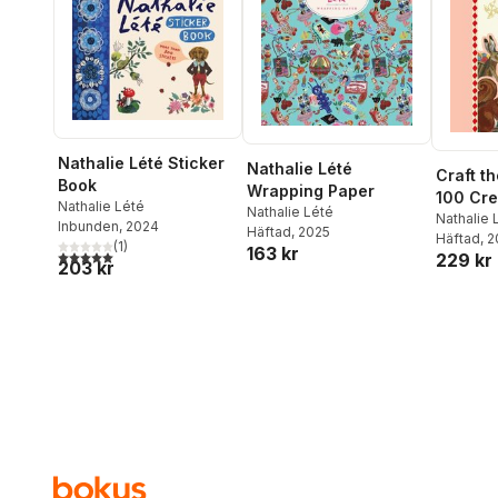
Nathalie Lété Sticker
Nathalie Lété
Craft t
Book
Wrapping Paper
100 Cre
Nathalie Lété
Nathalie Lété
Nathali
Nathalie 
Inbunden
, 2024
Häftad
, 2025
Häftad
, 
(
1
)
163 kr
5,0
utav 5 stjärnor. Totalt antal röster:
229 kr
203 kr