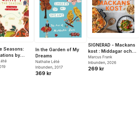
SIGNERAD - Mackans
he Seasons:
In the Garden of My
kost : Middagar och
ations by
Dreams
matlådor
Marcus Frank
e Lété
Lété
Nathalie Lété
Inbunden
, 2026
2019
Inbunden
, 2017
269 kr
369 kr