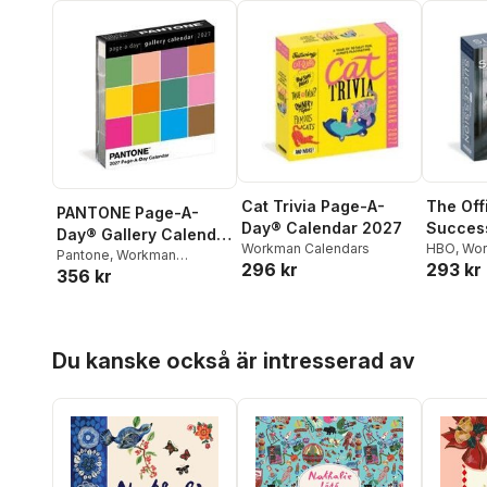
Cat Trivia Page-A-
The Offi
PANTONE Page-A-
Day® Calendar 2027
Succes
Day® Gallery Calendar
Workman Calendars
Day® C
HBO
,
Wor
2027
Pantone
,
Workman
296 kr
293 kr
356 kr
Calendars
Hoppa över listan
Du kanske också är intresserad av