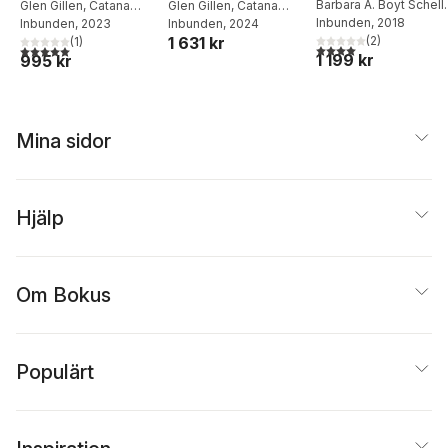
Occupational
Barbara A. Boyt Schell
,
Occupational
Glen Gillen
,
Catana
ocupacional
Glen Gillen
,
Catana
Glen Gillen
Inbunden
, 2018
Brown
Inbunden
,
Elelwani
, 2023
Brown
Inbunden
, 2024
Therapy
Therapy
1 631 kr
(
2
)
Ramugondo
(
1
)
4,0
utav 5 stjärnor. Tota
5,0
utav 5 stjärnor. Totalt antal röster:
1 199 kr
995 kr
Mina sidor
Hjälp
Om Bokus
Populärt