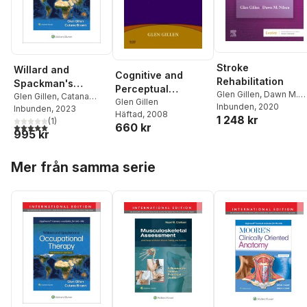
Stroke
Willard and
Cognitive and
Rehabilitation
Spackman's
Perceptual
Glen Gillen
,
Dawn M.
Occupational
Glen Gillen
,
Catana
Rehabilitation
Glen Gillen
Nilsen
Inbunden
, 2020
Brown
Inbunden
,
Elelwani
, 2023
Therapy
Häftad
, 2008
1 248 kr
Ramugondo
(
1
)
660 kr
5,0
utav 5 stjärnor. Totalt antal röster:
995 kr
Hoppa över listan
Mer från samma serie