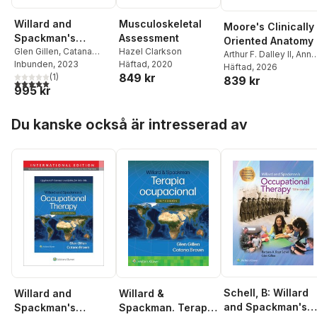
Willard and
Musculoskeletal
Moore's Clinically
Spackman's
Assessment
Oriented Anatomy
Occupational
Glen Gillen
,
Catana
Hazel Clarkson
Arthur F. Dalley II
,
Anne
Brown
Inbunden
,
Elelwani
, 2023
Häftad
, 2020
Therapy
M. R. Agur
Häftad
, 2026
849 kr
Ramugondo
(
1
)
839 kr
5,0
utav 5 stjärnor. Totalt antal röster:
995 kr
Hoppa över listan
Du kanske också är intresserad av
Schell, B: Willard
Willard and
Willard &
and Spackman's
Spackman's
Spackman. Terapia