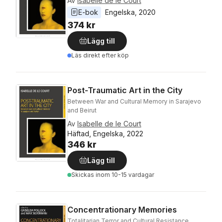
Av
Isabelle de le Court
E-bok
Engelska
, 
2020
374 kr
Lägg till
Läs direkt efter köp
Post-Traumatic Art in the City
Between War and Cultural Memory in Sarajevo
and Beirut
Av
Isabelle de le Court
Häftad, Engelska, 2022
346 kr
Lägg till
Skickas
inom 10-15 vardagar
Concentrationary Memories
Totalitarian Terror and Cultural Resistance