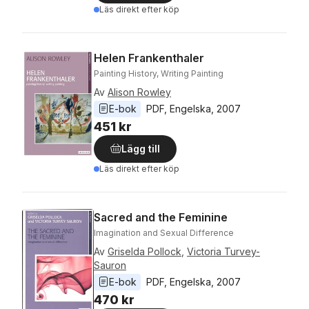
Läs direkt efter köp
Helen Frankenthaler
Painting History, Writing Painting
Av
Alison Rowley
E-bok
PDF
, 
Engelska
, 
2007
451 kr
Lägg till
Läs direkt efter köp
Sacred and the Feminine
Imagination and Sexual Difference
Av
Griselda Pollock
,
Victoria Turvey-
Sauron
E-bok
PDF
, 
Engelska
, 
2007
470 kr