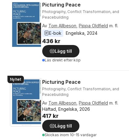
Picturing Peace
Photography, Conflict Transformation, and
Peacebuilding
Av
Tom Allbeson
,
Pippa Oldfield
m. fl.
E-bok
Engelska
, 
2024
436 kr
Lägg till
Läs direkt efter köp
Nyhet
Picturing Peace
Photography, Conflict Transformation, and
Peacebuilding
Av
Tom Allbeson
,
Pippa Oldfield
m. fl.
Häftad, Engelska, 2026
417 kr
Lägg till
Skickas
inom 10-15 vardagar