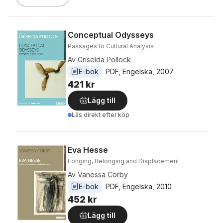
Conceptual Odysseys
Passages to Cultural Analysis
Av
Griselda Pollock
E-bok
PDF
, 
Engelska
, 
2007
421 kr
Lägg till
Läs direkt efter köp
Eva Hesse
Longing, Belonging and Displacement
Av
Vanessa Corby
E-bok
PDF
, 
Engelska
, 
2010
452 kr
Lägg till