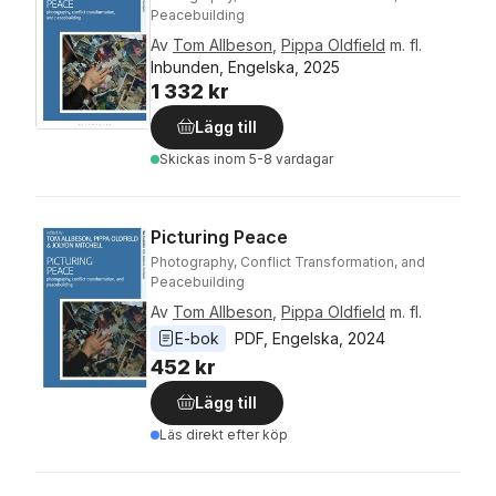
Peacebuilding
Av
Tom Allbeson
,
Pippa Oldfield
m. fl.
Inbunden, Engelska, 2025
1 332 kr
Lägg till
Skickas
inom 5-8 vardagar
Picturing Peace
Photography, Conflict Transformation, and
Peacebuilding
Av
Tom Allbeson
,
Pippa Oldfield
m. fl.
E-bok
PDF
, 
Engelska
, 
2024
452 kr
Lägg till
Läs direkt efter köp