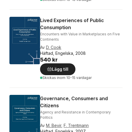
Lived Experiences of Public
Consumption
Encounters with Value in Marketplaces on Five
Continents
Av
D. Cook
Häftad, Engelska, 2008
540 kr
Lägg till
Skickas
inom 10-15 vardagar
Governance, Consumers and
Citizens
Agency and Resistance in Contemporary
Politics
Av
M. Bevir
,
F. Trentmann
Häftad, Engelska, 2007