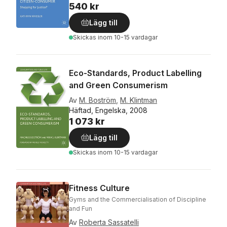
540 kr
Lägg till
Skickas
inom 10-15 vardagar
Eco-Standards, Product Labelling
and Green Consumerism
Av
M. Boström
,
M. Klintman
Häftad, Engelska, 2008
1 073 kr
Lägg till
Skickas
inom 10-15 vardagar
Fitness Culture
Gyms and the Commercialisation of Discipline
and Fun
Av
Roberta Sassatelli