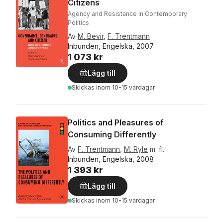
Citizens
Agency and Resistance in Contemporary
Politics
Av
M. Bevir
,
F. Trentmann
Inbunden, Engelska, 2007
1 073 kr
Lägg till
Skickas
inom 10-15 vardagar
Politics and Pleasures of
Consuming Differently
Av
F. Trentmann
,
M. Ryle
m. fl.
Inbunden, Engelska, 2008
1 393 kr
Lägg till
Skickas
inom 10-15 vardagar