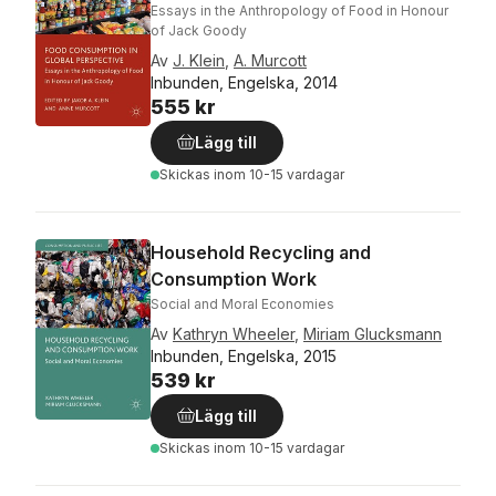
Essays in the Anthropology of Food in Honour
of Jack Goody
Av
J. Klein
,
A. Murcott
Inbunden, Engelska, 2014
555 kr
Lägg till
Skickas
inom 10-15 vardagar
Household Recycling and
Consumption Work
Social and Moral Economies
Av
Kathryn Wheeler
,
Miriam Glucksmann
Inbunden, Engelska, 2015
539 kr
Lägg till
Skickas
inom 10-15 vardagar