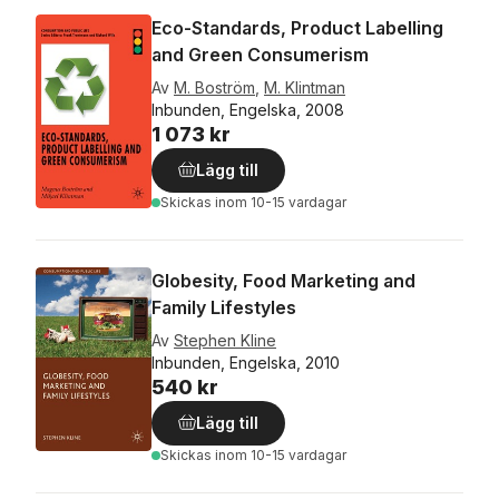
Eco-Standards, Product Labelling
and Green Consumerism
Av
M. Boström
,
M. Klintman
Inbunden, Engelska, 2008
1 073 kr
Lägg till
Skickas
inom 10-15 vardagar
Globesity, Food Marketing and
Family Lifestyles
Av
Stephen Kline
Inbunden, Engelska, 2010
540 kr
Lägg till
Skickas
inom 10-15 vardagar