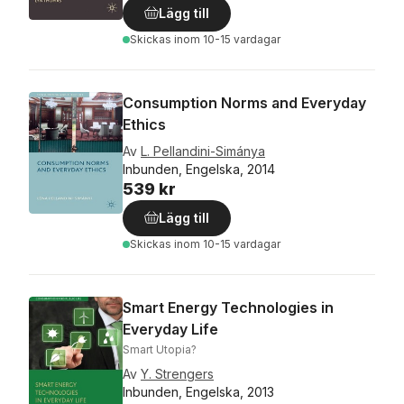
Lägg till
Skickas
inom 10-15 vardagar
Consumption Norms and Everyday
Ethics
Av
L. Pellandini-Simánya
Inbunden, Engelska, 2014
539 kr
Lägg till
Skickas
inom 10-15 vardagar
Smart Energy Technologies in
Everyday Life
Smart Utopia?
Av
Y. Strengers
Inbunden, Engelska, 2013