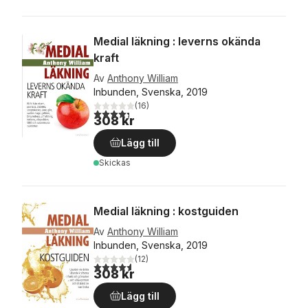
Medial läkning : leverns okända
kraft
Av
Anthony William
Inbunden, Svenska, 2019
(
16
)
4,3
utav 5 stjärnor. Totalt antal röster:
308 kr
Lägg till
Skickas
Medial läkning : kostguiden
Av
Anthony William
Inbunden, Svenska, 2019
(
12
)
4,6
utav 5 stjärnor. Totalt antal röster:
308 kr
Lägg till