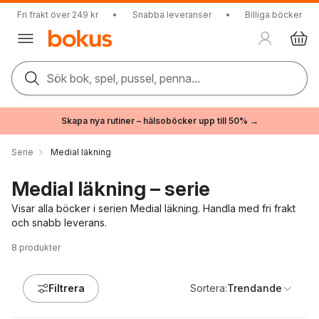
Fri frakt över 249 kr
•
Snabba leveranser
•
Billiga böcker
Sök bok, spel, pussel, penna...
Skapa nya rutiner – hälsoböcker upp till 50% →
Serie
Medial läkning
Medial läkning – serie
Visar alla böcker i serien Medial läkning. Handla med fri frakt
och snabb leverans.
8
produkter
Filtrera
Sortera:
Trendande