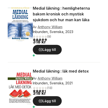
Medial läkning : hemligheterna
bakom kronisk och mystisk
sjukdom och hur man kan läka
Av
Anthony William
Inbunden, Svenska, 2023
(
9
)
4,9
utav 5 stjärnor. Totalt antal röster:
318 kr
Lägg till
Medial läkning : läk med detox
Av
Anthony William
Inbunden, Svenska, 2021
(
13
)
4,5
utav 5 stjärnor. Totalt antal röster:
318 kr
Lägg till