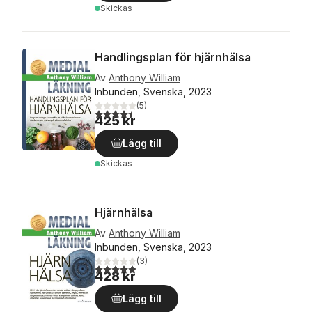
Skickas
Handlingsplan för hjärnhälsa
Av
Anthony William
Inbunden, Svenska, 2023
(
5
)
4,4
utav 5 stjärnor. Totalt antal röster:
425 kr
Lägg till
Skickas
Hjärnhälsa
Av
Anthony William
Inbunden, Svenska, 2023
(
3
)
5,0
utav 5 stjärnor. Totalt antal röster:
428 kr
Lägg till