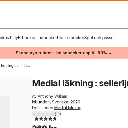
okus Play
E-böcker
Ljudböcker
Pocketböcker
Spel och pussel
Skapa nya rutiner – hälsoböcker upp till 50% →
, healing och hälsa
Medial läkning : selleri
Av
Anthony William
Inbunden, Svenska, 2020
Del i serien
Medial läkning
(
10
)
4,7
utav 5 stjärnor. Totalt antal röster: