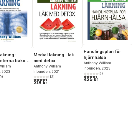
Handlingsplan för
äkning :
Medial läkning : läk
hjärnhälsa
heterna bakom
med detox
Anthony William
 och mystisk
illiam
Anthony William
Inbunden
, 2023
, 2023
Inbunden
, 2021
 och hur man
(
5
)
4,4
utav 5 stjärnor. Totalt ant
9
)
(
13
)
a
425 kr
stjärnor. Totalt antal röster:
4,5
utav 5 stjärnor. Totalt antal röster:
318 kr