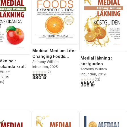
Medical Medium Life-
Changing Foods
Medial läkning :
äkning :
Expanded Edition
Anthony William
kostguiden
 okända kraft
Inbunden
, 2025
Anthony William
(
2
)
illiam
5,0
utav 5 stjärnor. Totalt antal röster:
Inbunden
, 2019
380 kr
, 2019
(
12
)
4,6
utav 5 stjärnor. Totalt ant
16
)
308 kr
stjärnor. Totalt antal röster: