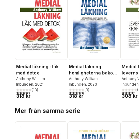
Medial läkning : läk
Medial läkning :
Medial l
med detox
hemligheterna bakom
leverns
Anthony William
kronisk och mystisk
Anthony William
Anthony W
Inbunden
, 2021
Inbunden
, 2023
Inbunden
sjukdom och hur man
(
13
)
(
9
)
(
kan läka
4,5
utav 5 stjärnor. Totalt antal röster:
4,9
utav 5 stjärnor. Totalt antal röster:
4,3
utav 5 
318 kr
318 kr
308 kr
Hoppa över listan
Mer från samma serie