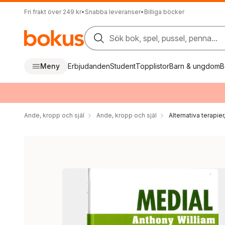
Fri frakt över 249 kr
•
Snabba leveranser
•
Billiga böcker
Sök bok, spel, pussel, penna...
Meny
Erbjudanden
Student
Topplistor
Barn & ungdom
B
Ande, kropp och själ
Ande, kropp och själ
Alternativa terapier