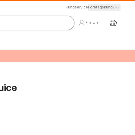
Kundservice
Företagskund?
juice