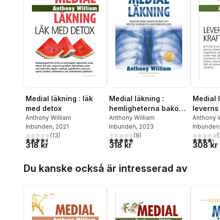
Medial läkning : läk
Medial läkning :
Medial l
med detox
hemligheterna bakom
leverns
Anthony William
kronisk och mystisk
Anthony William
Anthony W
Inbunden
, 2021
Inbunden
, 2023
Inbunden
sjukdom och hur man
(
13
)
(
9
)
(
kan läka
4,5
utav 5 stjärnor. Totalt antal röster:
4,9
utav 5 stjärnor. Totalt antal röster:
4,3
utav 5 
318 kr
318 kr
308 kr
Hoppa över listan
Du kanske också är intresserad av