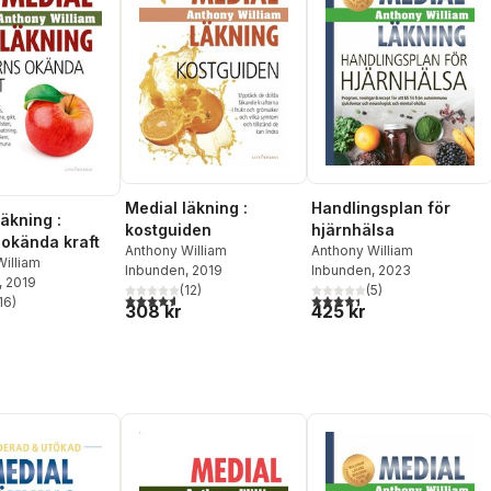
Handlingsplan för
Medial läkning :
äkning :
hjärnhälsa
kostguiden
 okända kraft
Anthony William
Anthony William
illiam
Inbunden
, 2023
Inbunden
, 2019
, 2019
(
5
)
(
12
)
4,4
utav 5 stjärnor. Totalt ant
4,6
utav 5 stjärnor. Totalt antal röster:
16
)
425 kr
308 kr
stjärnor. Totalt antal röster: