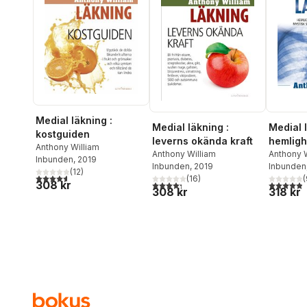
Medial läkning :
Medial läkning :
Medial l
kostguiden
leverns okända kraft
hemlig
Anthony William
Anthony William
kronisk
Anthony W
Inbunden
, 2019
Inbunden
, 2019
Inbunden
sjukdom
(
12
)
4,6
utav 5 stjärnor. Totalt antal röster:
(
16
)
(
kan läk
308 kr
4,3
utav 5 stjärnor. Totalt antal röster:
4,9
utav 5 
308 kr
318 kr