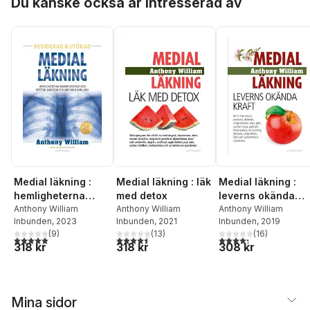
Du kanske också är intresserad av
Medial läkning :
Medial läkning : läk
Medial läkning :
hemligheterna
med detox
leverns okända
bakom kronisk och
Anthony William
Anthony William
kraft
Anthony William
Inbunden
, 2023
Inbunden
, 2021
Inbunden
, 2019
mystisk sjukdom
(
9
)
(
13
)
(
16
)
och hur man kan
4,9
utav 5 stjärnor. Totalt antal röster:
4,5
utav 5 stjärnor. Totalt antal röster:
4,3
utav 5 stjärnor. Tota
318 kr
318 kr
308 kr
läka
Mina sidor