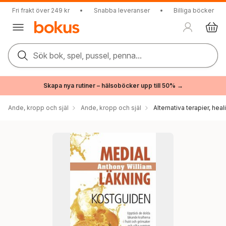
Fri frakt över 249 kr
•
Snabba leveranser
•
Billiga böcker
Sök bok, spel, pussel, penna...
Skapa nya rutiner – hälsoböcker upp till 50% →
Ande, kropp och själ
Ande, kropp och själ
Alternativa terapier, hea