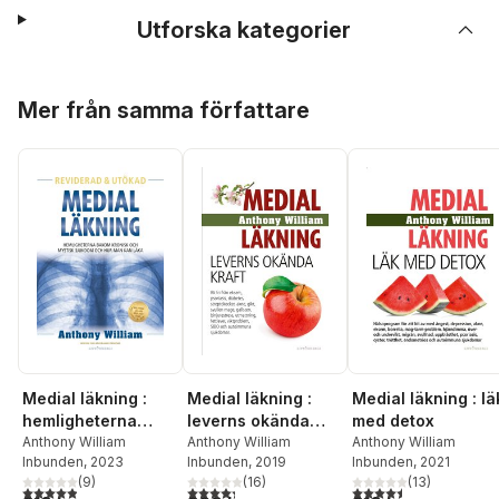
Utforska kategorier
Hoppa över listan
Mer från samma författare
Medial läkning :
Medial läkning :
Medial läkning : lä
hemligheterna
leverns okända
med detox
bakom kronisk och
Anthony William
kraft
Anthony William
Anthony William
Inbunden
, 2023
Inbunden
, 2019
Inbunden
, 2021
mystisk sjukdom
(
9
)
(
16
)
(
13
)
och hur man kan
4,9
utav 5 stjärnor. Totalt antal röster:
4,3
utav 5 stjärnor. Totalt antal röster:
4,5
utav 5 stjärnor. Tota