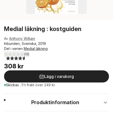
Medial läkning : kostguiden
Av
Anthony William
Inbunden, Svenska, 2019
Del i serien
Medial läkning
(
12
)
4,6
utav 5 stjärnor. Totalt antal röster:
308 kr
Lägg i varukorg
Skickas
.
Fri frakt över 249 kr.
Produktinformation