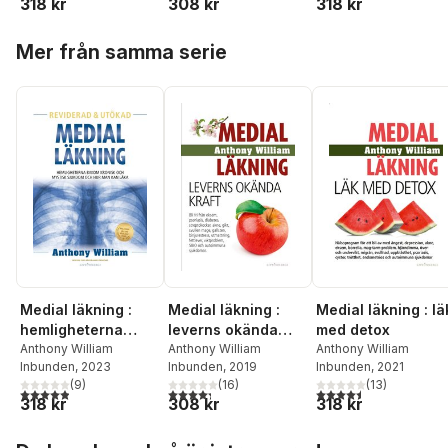
318 kr
308 kr
318 kr
läka
Hoppa över listan
Mer från samma serie
Medial läkning :
Medial läkning :
Medial läkning : lä
hemligheterna
leverns okända
med detox
bakom kronisk och
Anthony William
kraft
Anthony William
Anthony William
Inbunden
, 2023
Inbunden
, 2019
Inbunden
, 2021
mystisk sjukdom
(
9
)
(
16
)
(
13
)
och hur man kan
4,9
utav 5 stjärnor. Totalt antal röster:
4,3
utav 5 stjärnor. Totalt antal röster:
4,5
utav 5 stjärnor. Tota
318 kr
308 kr
318 kr
läka
Hoppa över listan