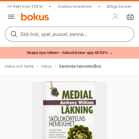
Fri frakt över 249 kr
•
Snabba leveranser
•
Billiga böcker
Sök bok, spel, pussel, penna...
Skapa nya rutiner – hälsoböcker upp till 50% →
Hälsa och familj
Hälsa
Särskilda hälsotillstånd