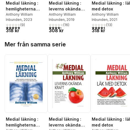
Medial läkning :
Medial läkning :
Medial läkning : lä
hemligheterna
leverns okända
med detox
bakom kronisk och
Anthony William
kraft
Anthony William
Anthony William
Inbunden
, 2023
Inbunden
, 2019
Inbunden
, 2021
mystisk sjukdom
(
9
)
(
16
)
(
13
)
och hur man kan
4,9
utav 5 stjärnor. Totalt antal röster:
4,3
utav 5 stjärnor. Totalt antal röster:
4,5
utav 5 stjärnor. Tota
318 kr
308 kr
318 kr
läka
Hoppa över listan
Mer från samma serie
Medial läkning :
Medial läkning :
Medial läkning : lä
hemligheterna
leverns okända
med detox