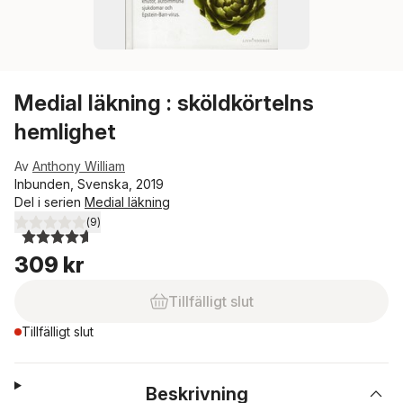
Medial läkning : sköldkörtelns
hemlighet
Av
Anthony William
Inbunden, Svenska, 2019
Del i serien
Medial läkning
(
9
)
4,6
utav 5 stjärnor. Totalt antal röster:
309 kr
Tillfälligt slut
Tillfälligt slut
Beskrivning