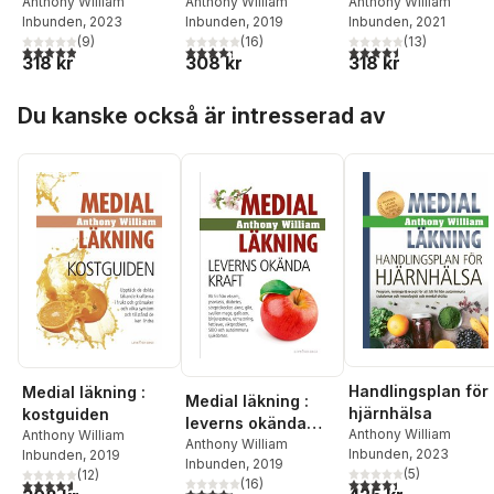
bakom kronisk och
Anthony William
kraft
Anthony William
Anthony William
Inbunden
, 2023
Inbunden
, 2019
Inbunden
, 2021
mystisk sjukdom
(
9
)
(
16
)
(
13
)
och hur man kan
4,9
utav 5 stjärnor. Totalt antal röster:
4,3
utav 5 stjärnor. Totalt antal röster:
4,5
utav 5 stjärnor. Tota
318 kr
308 kr
318 kr
läka
Hoppa över listan
Du kanske också är intresserad av
Handlingsplan för
Medial läkning :
Medial läkning :
hjärnhälsa
kostguiden
leverns okända
Anthony William
Anthony William
kraft
Anthony William
Inbunden
, 2023
Inbunden
, 2019
Inbunden
, 2019
(
5
)
(
12
)
4,4
utav 5 stjärnor. Tota
4,6
utav 5 stjärnor. Totalt antal röster:
(
16
)
4,3
utav 5 stjärnor. Totalt antal röster: