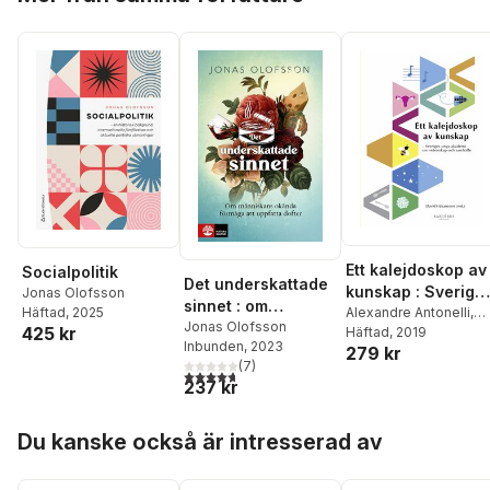
Ett kalejdoskop av
Socialpolitik
Det underskattade
kunskap : Sverige
Jonas Olofsson
sinnet : om
unga akademi om
Alexandre Antonelli
,
Häftad
, 2025
människans
Jonas Olofsson
425 kr
Steffi Burchardt
Häftad
, 2019
,
Palle
vetenskap och
Inbunden
, 2023
okända förmåga att
279 kr
Dahlstedt
,
Anna Drebe
samhälle
(
7
)
uppfatta dofter
Almenberg
,
Ericka
4,7
utav 5 stjärnor. Totalt antal röster:
237 kr
Johnson
,
Magnus
Jonsson
,
Robert
Hoppa över listan
Lagerström
,
Virginia
Du kanske också är intresserad av
Langum
,
Josefin
Larsson
,
Martin Leijns
Mattias Lundberg
,
Ary