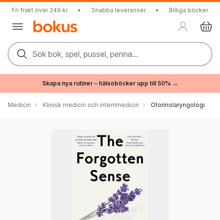
Fri frakt över 249 kr
•
Snabba leveranser
•
Billiga böcker
Sök bok, spel, pussel, penna...
Skapa nya rutiner – hälsoböcker upp till 50% →
Medicin
Klinisk medicin och internmedicin
Otorinolaryngologi