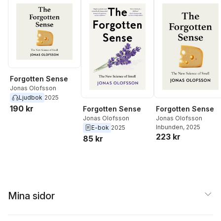
Makko
,
Kristian Pietra
Jonas Olofsson
,
Anna
Rising
,
Gabriel Skantz
Sara Strandberg
,
Mari
Tenje
,
Katarina
Wadstein MacLeod
,
Karl Wennberg
,
Marie
Wiberg
Forgotten Sense
Jonas Olofsson
Ljudbok
2025
190 kr
Forgotten Sense
Forgotten Sense
Jonas Olofsson
Jonas Olofsson
Inbunden
, 2025
E-bok
2025
223 kr
85 kr
Mina sidor