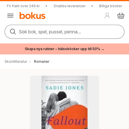
Fri frakt över 249 kr
•
Snabba leveranser
•
Billiga böcker
Sök bok, spel, pussel, penna...
Skapa nya rutiner – hälsoböcker upp till 50% →
Skönlitteratur
Romaner