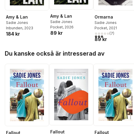
Amy & Lan
Amy & Lan
Ormarna
Sadie Jones
Sadie Jones
Sadie Jones
Pocket
, 2026
Inbunden
, 2023
Pocket
, 2021
89 kr
184 kr
(
7
)
2,9
utav 5 stjärnor. Tota
89 kr
Hoppa över listan
Du kanske också är intresserad av
Fallout
Fallout
Fallout