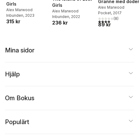
Granne med döde
Girls
Girls
Alex Marwood
Alex Marwood
Alex Marwood
Pocket
, 2017
Inbunden
, 2023
Inbunden
, 2022
(
8
)
315 kr
3,9
utav 5 stjärnor. Tota
236 kr
89 kr
Mina sidor
Hjälp
Om Bokus
Populärt