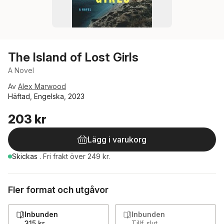
The Island of Lost Girls
A Novel
Av
Alex Marwood
Häftad, Engelska, 2023
203 kr
Lägg i varukorg
Skickas
.
Fri frakt över 249 kr.
Fler format och utgåvor
Inbunden
Inbunden
315 kr
Tillf. slut