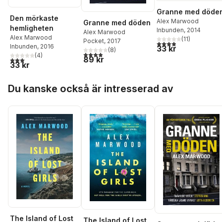
Granne med döde
Den mörkaste
Alex Marwood
Granne med döden
hemligheten
Inbunden
, 2014
Alex Marwood
Alex Marwood
(
11
)
Pocket
, 2017
3,9
utav 5 stjärnor. Tota
Inbunden
, 2016
33 kr
(
8
)
3,9
utav 5 stjärnor. Totalt antal röster:
(
4
)
89 kr
3,0
utav 5 stjärnor. Totalt antal röster:
33 kr
Hoppa över listan
Du kanske också är intresserad av
The Island of Lost
The Island of Lost