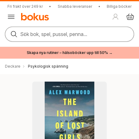
Fri frakt över 249 kr
•
Snabba leveranser
•
Billiga böcker
Sök bok, spel, pussel, penna...
Skapa nya rutiner – hälsoböcker upp till 50% →
Deckare
Psykologisk spänning