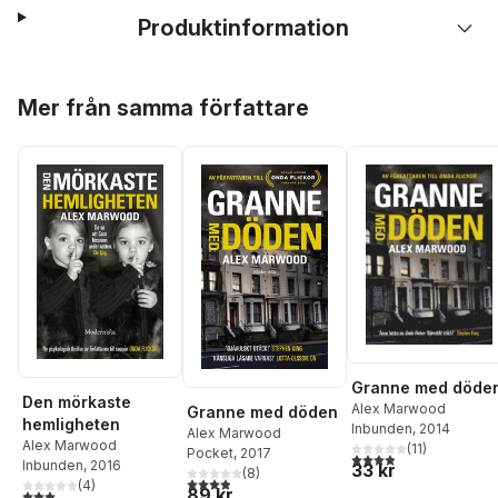
Produktinformation
Hoppa över listan
Mer från samma författare
Granne med döde
Den mörkaste
Alex Marwood
Granne med döden
hemligheten
Inbunden
, 2014
Alex Marwood
Alex Marwood
(
11
)
Pocket
, 2017
3,9
utav 5 stjärnor. Tota
Inbunden
, 2016
33 kr
(
8
)
3,9
utav 5 stjärnor. Totalt antal röster:
(
4
)
89 kr
3,0
utav 5 stjärnor. Totalt antal röster: