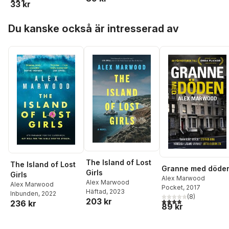
33 kr
Hoppa över listan
Du kanske också är intresserad av
The Island of Lost
The Island of Lost
Granne med döde
Girls
Girls
Alex Marwood
Alex Marwood
Alex Marwood
Pocket
, 2017
Häftad
, 2023
Inbunden
, 2022
(
8
)
203 kr
3,9
utav 5 stjärnor. Tota
236 kr
89 kr