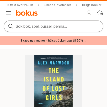
Fri frakt över 249 kr
•
Snabba leveranser
•
Billiga böcker
Sök bok, spel, pussel, penna...
Skapa nya rutiner – hälsoböcker upp till 50% →