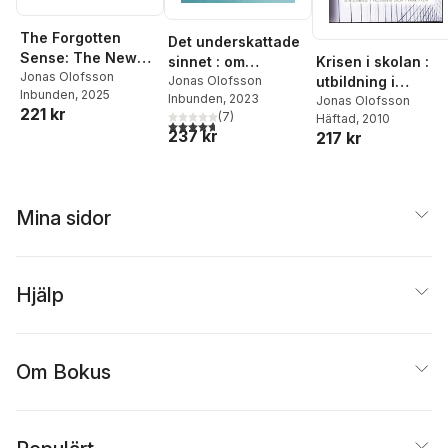
The Forgotten
Det underskattade
Sense: The New
Krisen i skolan :
sinnet : om
Science of Smell--
Jonas Olofsson
utbildning i
människans
Jonas Olofsson
Inbunden
, 2025
And the
Inbunden
, 2023
politiken och i
Jonas Olofsson
okända förmåga att
221 kr
(
7
)
Extraordinary
Häftad
, 2010
praktiken
uppfatta dofter
4,7
utav 5 stjärnor. Totalt antal röster:
237 kr
217 kr
Power of the Nose
Mina sidor
Hjälp
Om Bokus