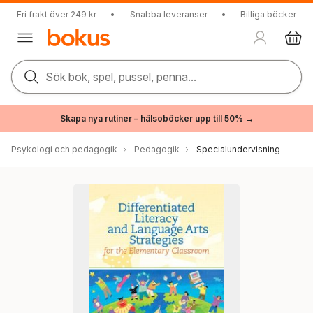
Fri frakt över 249 kr
•
Snabba leveranser
•
Billiga böcker
Sök bok, spel, pussel, penna...
Skapa nya rutiner – hälsoböcker upp till 50% →
Psykologi och pedagogik
Pedagogik
Specialundervisning