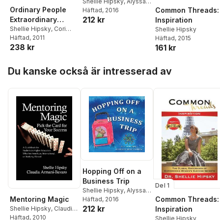
Shellie Hipsky
,
Alyssa
Ordinary People
Common Threads:
Nevin Hipsky
Häftad
, 2016
212 kr
Extraordinary
Inspiration
Planet
Shellie Hipsky
,
Cori
Shellie Hipsky
Nicole Smith
Häftad
, 2011
Häftad
, 2015
238 kr
161 kr
Hoppa över listan
Du kanske också är intresserad av
Hopping Off on a
Business Trip
Del 1
Shellie Hipsky
,
Alyssa
Mentoring Magic
Common Threads:
Nevin Hipsky
Häftad
, 2016
212 kr
Shellie Hipsky
,
Claudia
Inspiration
Armani-Bavaro
Häftad
, 2010
Shellie Hipsky