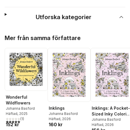
Utforska kategorier
Hoppa över listan
Mer från samma författare
Wonderful
Wildflowers
Inklings
Inklings: A Pocket-
Johanna Basford
Johanna Basford
Häftad
, 2025
Sized Inky Colorin
Häftad
, 2026
(
1
)
Book
Johanna Basford
5,0
utav 5 stjärnor. Totalt antal röster:
160 kr
152 kr
Häftad
, 2026