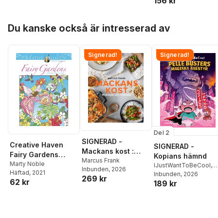
156 kr
Hoppa över listan
Du kanske också är intresserad av
Signerad!
Signerad!
Del 2
SIGNERAD -
Creative Haven
SIGNERAD -
Mackans kost :
Fairy Gardens
Kopians hämnd
Middagar och
Marcus Frank
Coloring Book
Marty Noble
IJustWantToBeCool
,
Inbunden
, 2026
matlådor
Häftad
, 2021
Joel Adolphson
Inbunden
, 2026
,
Emil
269 kr
62 kr
189 kr
Ejdemo Beer
,
Victor
Beer