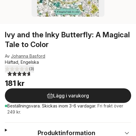
Ivy and the Inky Butterfly: A Magical
Tale to Color
Av
Johanna Basford
Häftad, Engelska
(
3
)
4,7
utav 5 stjärnor. Totalt antal röster:
181 kr
Lägg i varukorg
Beställningsvara.
Skickas
inom 3-6 vardagar
.
Fri frakt över
249 kr.
Produktinformation