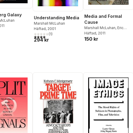
erg Galaxy
Media and Formal
Understanding Media
 McLuhan
Cause
Marshall McLuhan
011
Marshall McLuhan
,
Eric
Häftad
, 2001
McLuhan
Häftad
, 2011
(
1
)
4,0
utav 5 stjärnor. Totalt antal röster:
150 kr
294 kr