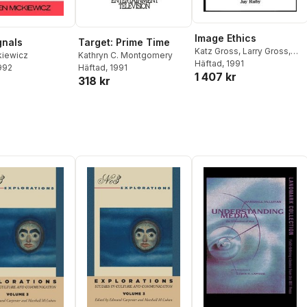
Image Ethics
gnals
Target: Prime Time
Katz Gross
,
Larry Gross
,
kiewicz
Kathryn C. Montgomery
John Stuart Katz
Häftad
, 1991
,
Jay Ruby
1992
Häftad
, 1991
1 407 kr
318 kr