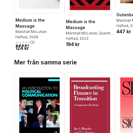
Gutenb
Medium is the
Marshall
Medium is the
Massage
Häftad
, 2
Massage
447 kr
Marshall McLuhan
Marshall McLuhan
,
Quentin
Häftad
, 2008
Fiore
Häftad
,
Jerome Agel
, 2023
(
2
)
194 kr
4,5
utav 5 stjärnor. Totalt antal röster:
124 kr
Hoppa över listan
Mer från samma serie