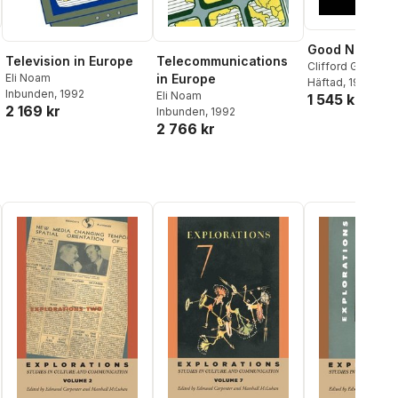
Good News
Television in Europe
Telecommunications
Clifford G. Christ
Eli Noam
in Europe
P. Ferré
Häftad
, 1994
,
P. Mark 
Inbunden
, 1992
Eli Noam
1 545 kr
2 169 kr
Inbunden
, 1992
2 766 kr