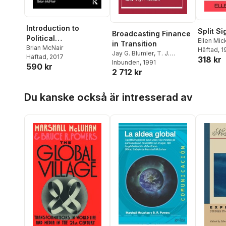
Introduction to
Split Si
Broadcasting Finance
Political
Ellen Mic
in Transition
Communication
Brian McNair
Häftad
, 
Jay G. Blumler
,
T. J.
Häftad
, 2017
318 kr
Nossiter
Inbunden
, 1991
590 kr
2 712 kr
Hoppa över listan
Du kanske också är intresserad av