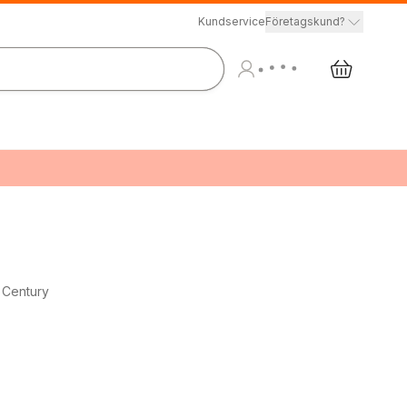
Kundservice
Företagskund?
t Century