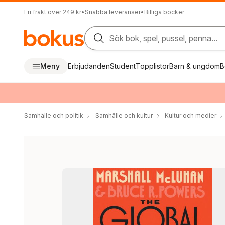
Fri frakt över 249 kr
•
Snabba leveranser
•
Billiga böcker
Sök bok, spel, pussel, penna...
Meny
Erbjudanden
Student
Topplistor
Barn & ungdom
B
Samhälle och politik
Samhälle och kultur
Kultur och medier