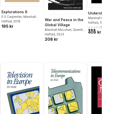
Explorations 6
Understandin
E S Carpenter
,
Marshall
Marshall McLuha
War and Peace in the
McLuhan
Häftad
, 2016
Häftad
, 1994
Global Village
195 kr
(
1
)
3,0
utav 5 stjärnor
Marshall McLuhan
,
Quentin
406 kr
Fiore
Häftad
, 2023
208 kr