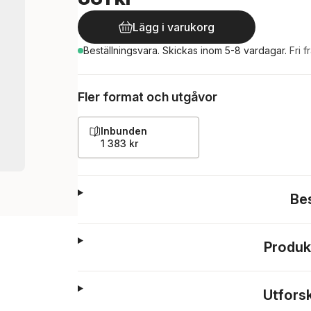
Lägg i varukorg
Beställningsvara.
Skickas
inom 5-8 vardagar
.
Fri f
Fler format och utgåvor
Inbunden
1 383 kr
Be
Produk
Utfors