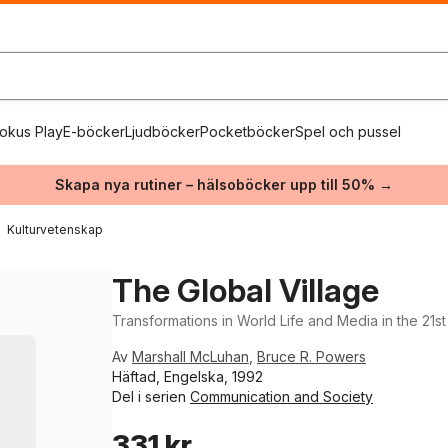
okus Play
E-böcker
Ljudböcker
Pocketböcker
Spel och pussel
Skapa nya rutiner – hälsoböcker upp till 50% →
Kulturvetenskap
The Global Village
Transformations in World Life and Media in the 21s
Av
Marshall McLuhan
,
Bruce R. Powers
Häftad, Engelska, 1992
Del i serien
Communication and Society
331 kr