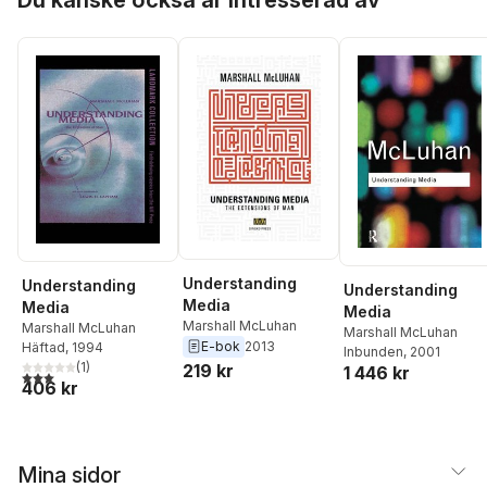
Understanding
Understanding
Understanding
Media
Media
Media
Marshall McLuhan
Marshall McLuhan
Marshall McLuhan
E-bok
2013
Häftad
, 1994
Inbunden
, 2001
(
1
)
219 kr
1 446 kr
3,0
utav 5 stjärnor. Totalt antal röster:
406 kr
Mina sidor