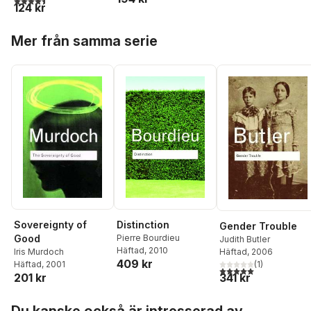
124 kr
Hoppa över listan
Mer från samma serie
Sovereignty of
Distinction
Gender Trouble
Good
Pierre Bourdieu
Judith Butler
Häftad
, 2010
Häftad
, 2006
Iris Murdoch
409 kr
(
1
)
Häftad
, 2001
5,0
utav 5 stjärnor. Tota
341 kr
201 kr
Hoppa över listan
Du kanske också är intresserad av