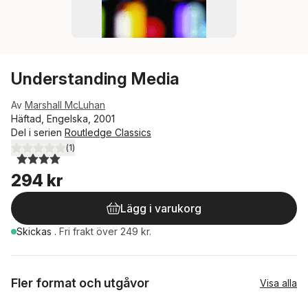
Understanding Media
Av
Marshall McLuhan
Häftad, Engelska, 2001
Del i serien
Routledge Classics
(
1
)
4,0
utav 5 stjärnor. Totalt antal röster:
294 kr
Lägg i varukorg
Skickas
.
Fri frakt över 249 kr.
Fler format och utgåvor
Visa alla