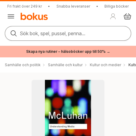
Fri frakt över 249 kr
•
Snabba leveranser
•
Billiga böcker
Sök bok, spel, pussel, penna...
Skapa nya rutiner – hälsoböcker upp till 50% →
Samhälle och politik
Samhälle och kultur
Kultur och medier
Kul