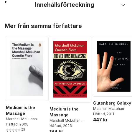
Innehållsförteckning
Hoppa över listan
Mer från samma författare
Gutenberg Galaxy
Medium is the
Medium is the
Marshall McLuhan
Massage
Häftad
, 2011
Massage
Marshall McLuhan
447 kr
Marshall McLuhan
,
Häftad
, 2008
Quentin Fiore
Häftad
, 2023
,
Jerome
(
2
)
194 kr
Agel
4,5
utav 5 stjärnor. Totalt antal röster: