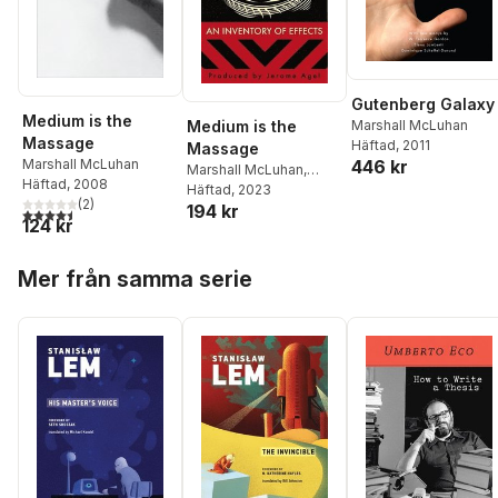
Gutenberg Galaxy
Medium is the
Medium is the
Marshall McLuhan
Massage
Häftad
, 2011
Massage
Marshall McLuhan
446 kr
Marshall McLuhan
,
Häftad
, 2008
Quentin Fiore
Häftad
, 2023
,
Jerome
(
2
)
194 kr
Agel
4,5
utav 5 stjärnor. Totalt antal röster:
124 kr
Hoppa över listan
Mer från samma serie