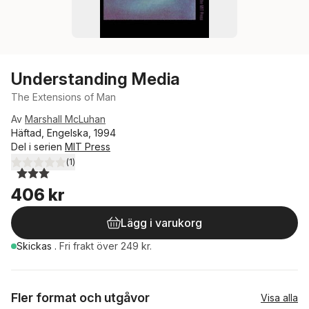
Understanding Media
The Extensions of Man
Av
Marshall McLuhan
Häftad, Engelska, 1994
Del i serien
MIT Press
(
1
)
3,0
utav 5 stjärnor. Totalt antal röster:
406 kr
Lägg i varukorg
Skickas
.
Fri frakt över 249 kr.
Fler format och utgåvor
Visa alla