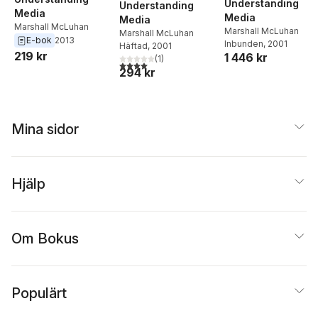
Understanding
Understanding
Media
Media
Media
Marshall McLuhan
Marshall McLuhan
Marshall McLuhan
E-bok
2013
Inbunden
, 2001
Häftad
, 2001
219 kr
1 446 kr
(
1
)
4,0
utav 5 stjärnor. Totalt antal röster:
294 kr
Mina sidor
Hjälp
Om Bokus
Populärt