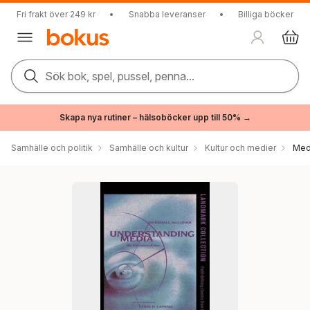
Fri frakt över 249 kr
•
Snabba leveranser
•
Billiga böcker
Sök bok, spel, pussel, penna...
Skapa nya rutiner – hälsoböcker upp till 50% →
Samhälle och politik
Samhälle och kultur
Kultur och medier
Med