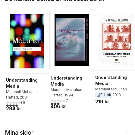
Understanding
Understanding
Understanding
Media
Media
Media
Marshall McLuhan
Marshall McLuhan
Marshall McLuhan
E-bok
2013
Häftad
, 1994
Häftad
, 2001
(
1
)
219 kr
(
1
)
3,0
utav 5 stjärnor. Totalt antal röster:
4,0
utav 5 stjärnor. Totalt antal röster:
406 kr
294 kr
Mina sidor