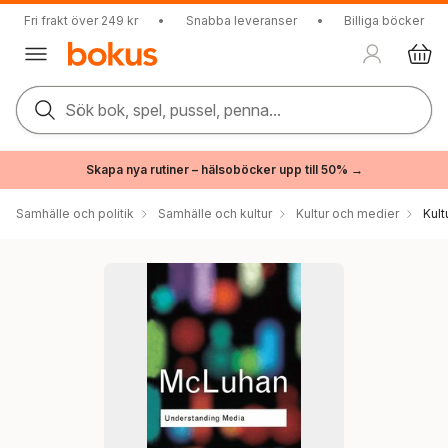
Fri frakt över 249 kr
•
Snabba leveranser
•
Billiga böcker
Sök bok, spel, pussel, penna...
Skapa nya rutiner – hälsoböcker upp till 50% →
Samhälle och politik
Samhälle och kultur
Kultur och medier
Kul