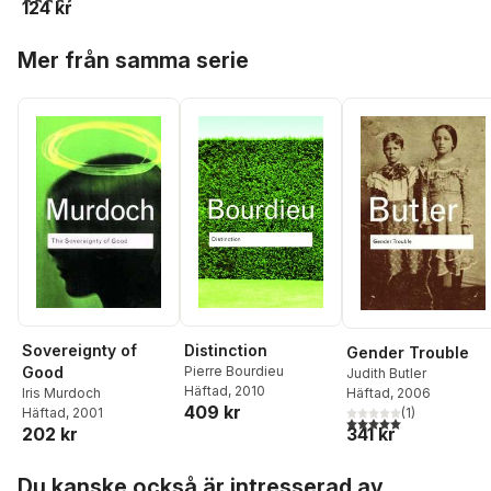
124 kr
Hoppa över listan
Mer från samma serie
Sovereignty of
Distinction
Gender Trouble
Good
Pierre Bourdieu
Judith Butler
Häftad
, 2010
Häftad
, 2006
Iris Murdoch
409 kr
(
1
)
Häftad
, 2001
5,0
utav 5 stjärnor. Tota
341 kr
202 kr
Hoppa över listan
Du kanske också är intresserad av