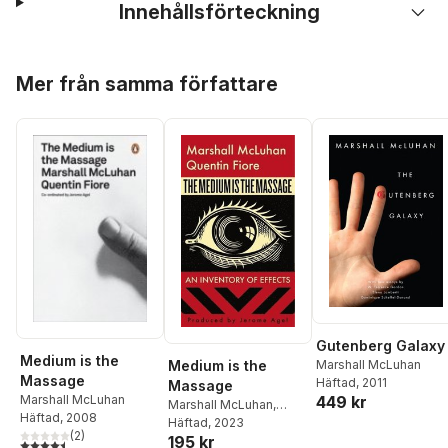
Innehållsförteckning
Hoppa över listan
Mer från samma författare
Gutenberg Galaxy
Medium is the
Medium is the
Marshall McLuhan
Massage
Häftad
, 2011
Massage
Marshall McLuhan
449 kr
Marshall McLuhan
,
Häftad
, 2008
Quentin Fiore
Häftad
, 2023
,
Jerome
(
2
)
195 kr
Agel
4,5
utav 5 stjärnor. Totalt antal röster: