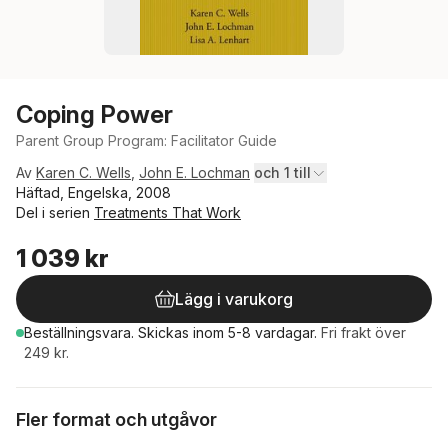
Coping Power
Parent Group Program: Facilitator Guide
Av
Karen C. Wells
,
John E. Lochman
och 1 till
Häftad, Engelska, 2008
Del i serien
Treatments That Work
1 039 kr
Lägg i varukorg
Beställningsvara.
Skickas
inom 5-8 vardagar
.
Fri frakt över
249 kr.
Fler format och utgåvor