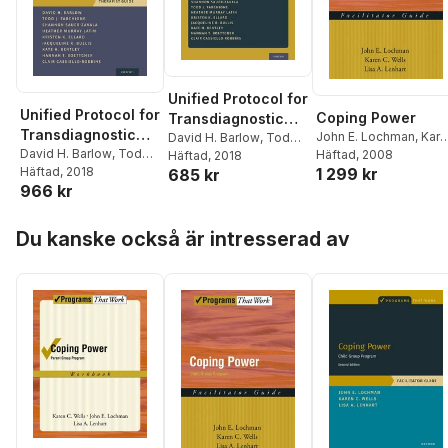
Unified Protocol for
Unified Protocol for
Coping Power
Transdiagnostic
Transdiagnostic
John E. Lochman
,
Kar
Treatment of
David H. Barlow
,
Todd
Treatment of
David H. Barlow
,
Todd
C. Wells
Häftad
, 2008
,
Lisa A. Lenha
J. Farchione
Häftad
, 2018
,
Shannon
Emotional
1 299 kr
J. Farchione
Häftad
, 2018
,
Shannon
685 kr
Emotional
Sauer-Zavala
,
Heather
Disorders
966 kr
Sauer-Zavala
,
Heather
Murray Latin
,
Kristen K.
Disorders
Murray Latin
,
Kristen K.
Ellard
,
Jacqueline R.
Hoppa över listan
Ellard
,
Jacqueline R.
Bullis
,
Kate H. Bentley
,
Du kanske också är intresserad av
Bullis
,
Kate H. Bentley
,
Hannah T. Boettcher
,
Hannah T. Boettcher
,
Clair Cassiello-Robbins
Clair Cassiello-Robbins