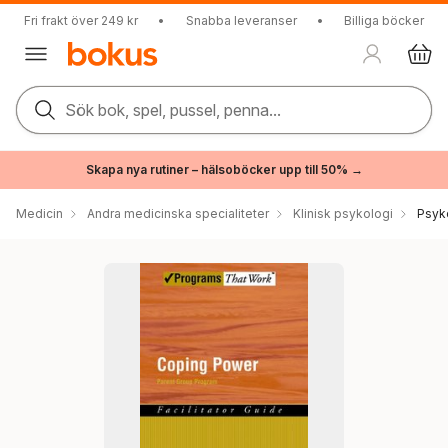
Fri frakt över 249 kr
•
Snabba leveranser
•
Billiga böcker
Sök bok, spel, pussel, penna...
Skapa nya rutiner – hälsoböcker upp till 50% →
Medicin
Andra medicinska specialiteter
Klinisk psykologi
Psyk