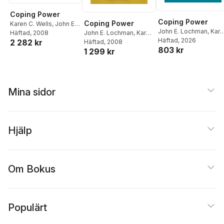
Coping Power
Coping Power
Coping Power
Karen C. Wells
,
John E.
John E. Lochman
,
Kar
Lochman
Häftad
, 2008
,
Lisa A.
John E. Lochman
,
Karen
C. Wells
Häftad
, 2026
,
Lisa A. Lenha
2 282 kr
Lenhart
C. Wells
Häftad
, 2008
,
Lisa A. Lenhart
803 kr
1 299 kr
Mina sidor
Hjälp
Om Bokus
Populärt