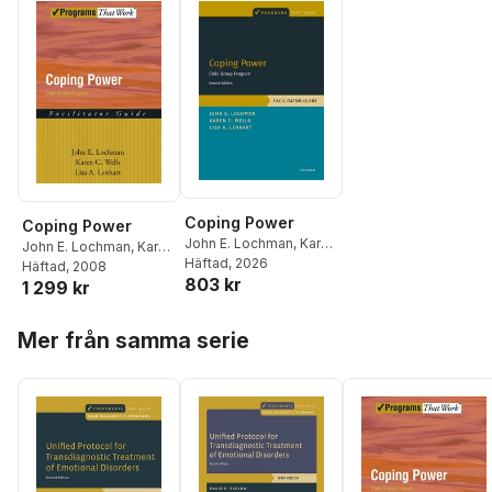
Coping Power
Coping Power
John E. Lochman
,
Karen
John E. Lochman
,
Karen
C. Wells
Häftad
, 2026
,
Lisa A. Lenhart
C. Wells
Häftad
, 2008
,
Lisa A. Lenhart
803 kr
1 299 kr
Hoppa över listan
Mer från samma serie