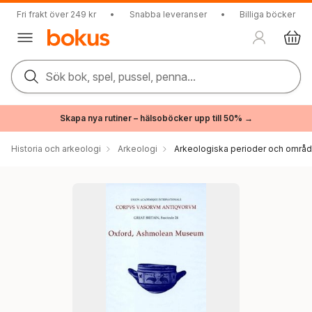
Fri frakt över 249 kr
•
Snabba leveranser
•
Billiga böcker
Sök bok, spel, pussel, penna...
Skapa nya rutiner – hälsoböcker upp till 50% →
Historia och arkeologi
Arkeologi
Arkeologiska perioder och områ