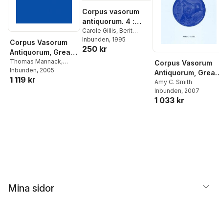
Corpus vasorum
antiquorum. 4 :
Medelhavsmuseet
Carole Gillis
,
Berit
Wells
Inbunden
,
Gullög Nordquist
, 1995
,
and
Corpus Vasorum
250 kr
Marianne Frisell
,
Maria
Nationalmuseum,
Antiquorum, Great
Elliott
Stockholm,
Britain, Harrow
Thomas Mannack
,
Corpus Vasorum
fascicule 2
Jasper Gaunt
Inbunden
, 2005
School
Antiquorum, Great
1 119 kr
Britiain Fascicule
Amy C. Smith
Inbunden
, 2007
23, Reading
1 033 kr
Museum Service
(Reading Borough
Council)
Mina sidor