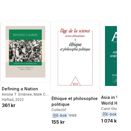
Defining a Nation
Ainslie T. Embree
,
Mark C.
Asia in Weste
Éthique et philosophie
Carnes
Häftad
, 2022
World History:
politique
361 kr
for Teaching
Carol Gluck
,
Ainsl
Collectif
Embree
E-bok
2015
E-bok
1988
1 074 kr
155 kr