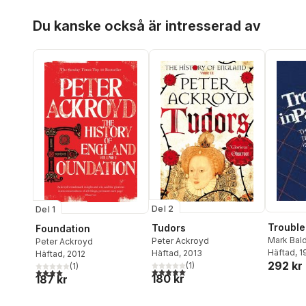
Hoppa över listan
Du kanske också är intresserad av
Del 2
Del 1
Trouble
Tudors
Foundation
Mark Bal
Peter Ackroyd
Peter Ackroyd
Häftad
, 
Häftad
, 2013
Häftad
, 2012
292 kr
(
1
)
(
1
)
5,0
utav 5 stjärnor. Totalt antal röster:
4,0
utav 5 stjärnor. Totalt antal röster:
180 kr
187 kr