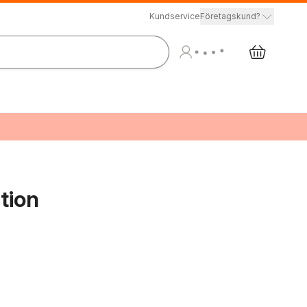
Kundservice
Företagskund?
tion