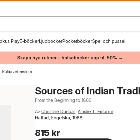
okus Play
E-böcker
Ljudböcker
Pocketböcker
Spel och pussel
Skapa nya rutiner – hälsoböcker upp till 50% →
Kulturvetenskap
Sources of Indian Tradi
From the Beginning to 1800
Av
Christine Dunbar
,
Ainslie T. Embree
Häftad, Engelska, 1988
815 kr