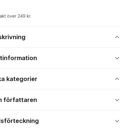
rakt över 249 kr.
skrivning
tinformation
ka kategorier
 författaren
lsförteckning