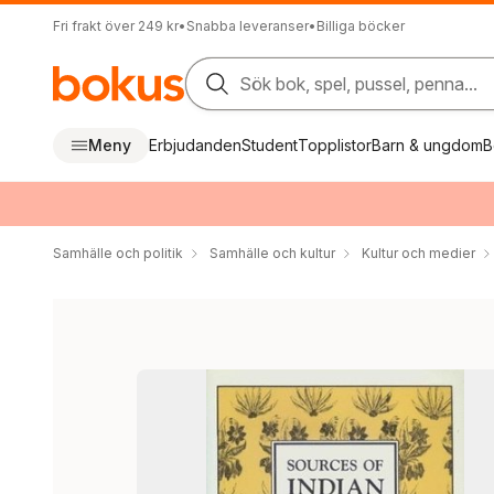
Fri frakt över 249 kr
•
Snabba leveranser
•
Billiga böcker
Sök bok, spel, pussel, penna...
Meny
Erbjudanden
Student
Topplistor
Barn & ungdom
B
Samhälle och politik
Samhälle och kultur
Kultur och medier