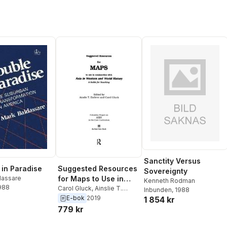
Sanctity Versus
 in Paradise
Suggested Resources
Sovereignty
dassare
for Maps to Use in
Kenneth Rodman
1988
Conjunction with Asia
Carol Gluck
,
Ainslie T.
Inbunden
, 1988
Embree
E-bok
2019
in Western and World
1 854 kr
779 kr
History