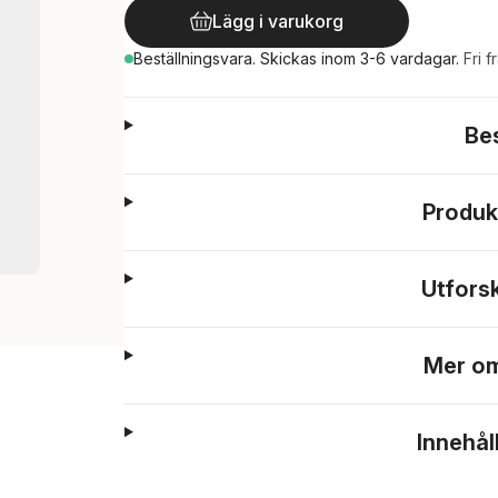
Lägg i varukorg
Beställningsvara.
Skickas
inom 3-6 vardagar
.
Fri f
Be
Produk
Utfors
Mer om
Innehål