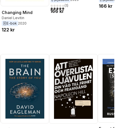
166 kr
(
1
)
5,0
utav 5 stjärnor. Totalt antal röster:
166 kr
Changing Mind
Daniel Levitin
E-bok
2020
122 kr