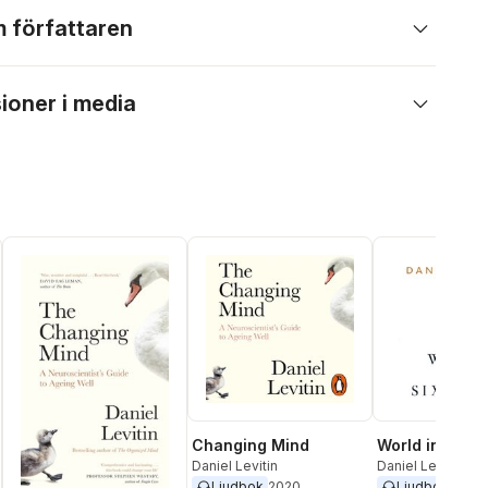
 författaren
ioner i media
Changing Mind
World in Six 
Daniel Levitin
Daniel Levitin
Ljudbok
2020
Ljudbok
2021