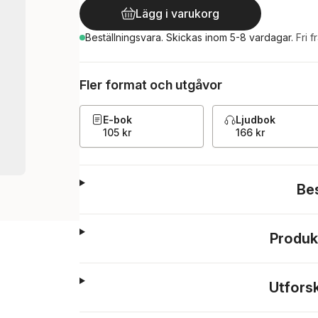
Lägg i varukorg
Beställningsvara.
Skickas
inom 5-8 vardagar
.
Fri f
Fler format och utgåvor
E-bok
Ljudbok
105 kr
166 kr
Be
Produk
Utfors