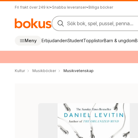
Fri frakt över 249 kr
•
Snabba leveranser
•
Billiga böcker
Sök bok, spel, pussel, penna...
Meny
Erbjudanden
Student
Topplistor
Barn & ungdom
B
Kultur
Musikböcker
Musikvetenskap