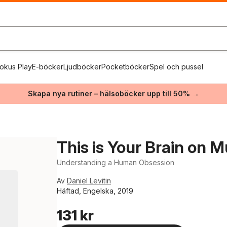
okus Play
E-böcker
Ljudböcker
Pocketböcker
Spel och pussel
Skapa nya rutiner – hälsoböcker upp till 50% →
This is Your Brain on M
Understanding a Human Obsession
Av
Daniel Levitin
Häftad, Engelska, 2019
131 kr