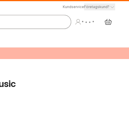
Kundservice
Företagskund?
usic