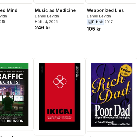
zed Mind
Weaponized Lies
Music as Medicine
vitin
Daniel Levitin
Daniel Levitin
2015
Häftad
, 2025
E-bok
2017
246 kr
105 kr