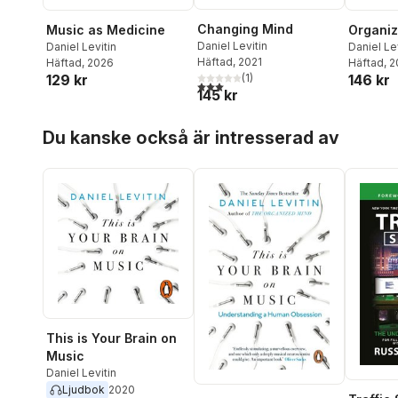
Changing Mind
Music as Medicine
Organi
Daniel Levitin
Daniel Levitin
Daniel Le
Häftad
, 2021
Häftad
, 2026
Häftad
, 
129 kr
146 kr
(
1
)
3,0
utav 5 stjärnor. Totalt antal röster:
145 kr
Hoppa över listan
Du kanske också är intresserad av
This is Your Brain on
Music
Daniel Levitin
Ljudbok
2020