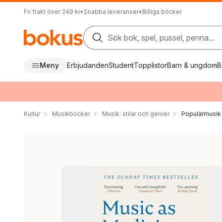
Fri frakt över 249 kr
•
Snabba leveranser
•
Billiga böcker
Sök bok, spel, pussel, penna...
Meny
Erbjudanden
Student
Topplistor
Barn & ungdom
B
Kultur
Musikböcker
Musik: stilar och genrer
Populärmusik