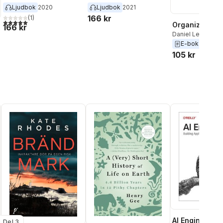
Ljudbok
2020
Ljudbok
2021
166 kr
(
1
)
5,0
utav 5 stjärnor. Totalt antal röster:
Organized Mi
166 kr
Daniel Levitin
E-bok
2015
105 kr
AI Engineering
Del 3