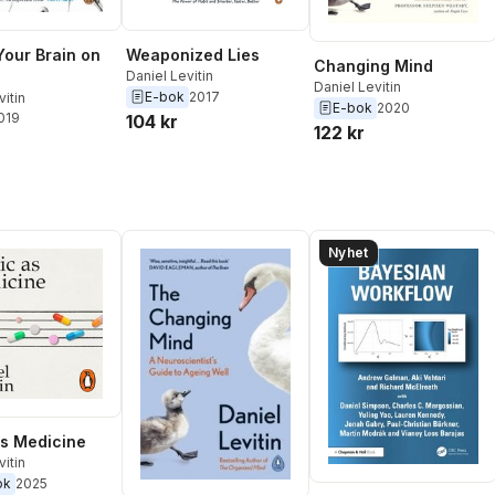
Weaponized Lies
Your Brain on
Changing Mind
Daniel Levitin
Daniel Levitin
E-bok
2017
vitin
E-bok
2020
2019
104 kr
122 kr
Nyhet
s Medicine
vitin
ok
2025