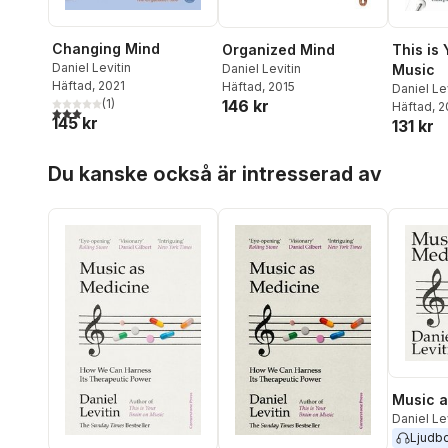
Changing Mind
Organized Mind
This is 
Daniel Levitin
Daniel Levitin
Music
Häftad
, 2021
Häftad
, 2015
Daniel Le
146 kr
(
1
)
Häftad
, 
3,0
utav 5 stjärnor. Totalt antal röster:
145 kr
131 kr
Hoppa över listan
Du kanske också är intresserad av
Music a
Daniel Le
Ljudb