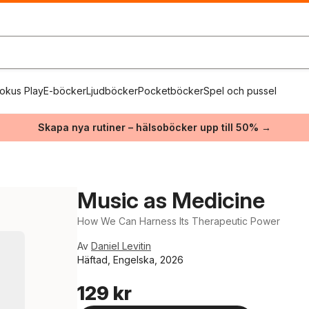
okus Play
E-böcker
Ljudböcker
Pocketböcker
Spel och pussel
Skapa nya rutiner – hälsoböcker upp till 50% →
Music as Medicine
How We Can Harness Its Therapeutic Power
Av
Daniel Levitin
Häftad, Engelska, 2026
129 kr