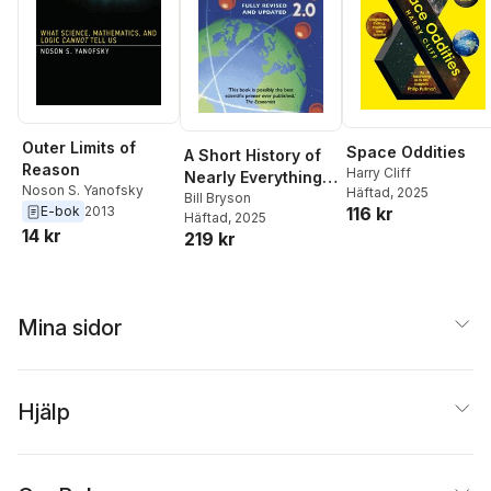
Outer Limits of
Space Oddities
A Short History of
Reason
Harry Cliff
Nearly Everything
Noson S. Yanofsky
Häftad
, 2025
2.0
Bill Bryson
116 kr
E-bok
2013
Häftad
, 2025
14 kr
219 kr
Mina sidor
Hjälp