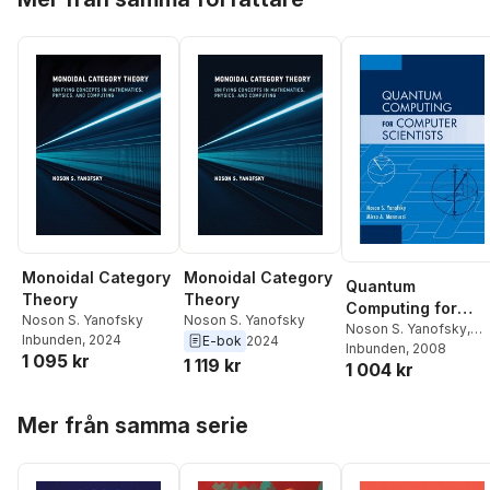
Monoidal Category
Monoidal Category
Quantum
Theory
Theory
Computing for
Noson S. Yanofsky
Noson S. Yanofsky
Computer
Noson S. Yanofsky
,
Inbunden
, 2024
E-bok
2024
Mirco A. Mannucci
Inbunden
, 2008
Scientists
1 095 kr
1 119 kr
1 004 kr
Hoppa över listan
Mer från samma serie