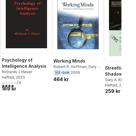
Psychology of
Working Minds
Intelligence Analysis
Robert R. Hoffman
,
Gary A.
Streetlights a
Richards J Heuer
Klein
,
Beth Crandall
E-bok
2006
Shadows
Häftad
, 2023
464 kr
Gary A. Klein
(
1
)
Häftad
, 2011
4,0
utav 5 stjärnor. Totalt antal röster:
169 kr
259 kr