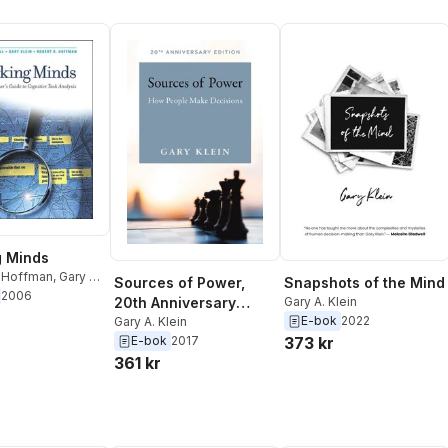
g Minds
. Hoffman
,
Gary A.
Sources of Power,
Snapshots of the Mind
h Crandall
2006
20th Anniversary
Gary A. Klein
E-bok
2022
Edition
Gary A. Klein
E-bok
2017
373 kr
361 kr