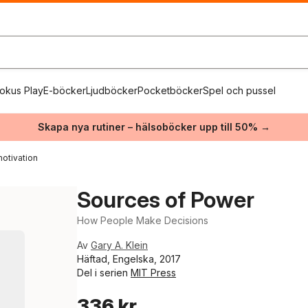
okus Play
E-böcker
Ljudböcker
Pocketböcker
Spel och pussel
Skapa nya rutiner – hälsoböcker upp till 50% →
otivation
Sources of Power
How People Make Decisions
Av
Gary A. Klein
Häftad, Engelska, 2017
Del i serien
MIT Press
336 kr