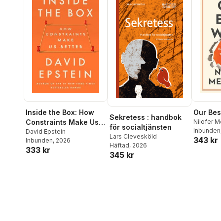
Inside the Box: How
Our Bes
Sekretess : handbok
Constraints Make Us
Nilofer M
för socialtjänsten
Inbunden
Better
David Epstein
Lars Clevesköld
343 kr
Inbunden
, 2026
Häftad
, 2026
333 kr
345 kr