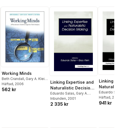
Working Minds
Beth Crandall
,
Gary A. Klein
,
Linking Expert
Linking Expertise and
Robert R. Hoffman
Häftad
, 2006
Naturalistic D
Naturalistic Decision
562 kr
Making
Eduardo Salas
,
Ga
Making
Eduardo Salas
,
Gary A.
Klein
Häftad
, 2001
Klein
Inbunden
, 2001
941 kr
2 335 kr