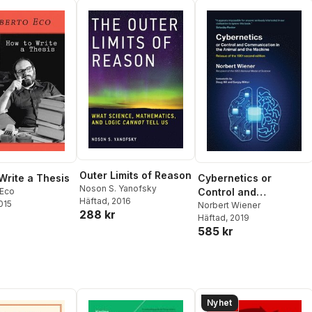
Outer Limits of Reason
Write a Thesis
Cybernetics or
Noson S. Yanofsky
Eco
Control and
Häftad
, 2016
2015
Communication in the
Norbert Wiener
288 kr
Häftad
, 2019
Animal and the
585 kr
Machine
Nyhet