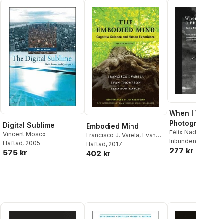
When I Was a
Photographer
Digital Sublime
Embodied Mind
Félix Nadar
Vincent Mosco
Francisco J. Varela
,
Evan
Inbunden
, 2015
Häftad
, 2005
Thompson
Häftad
, 2017
,
Eleanor Rosch
277 kr
575 kr
402 kr