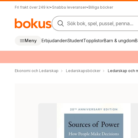
Fri frakt över 249 kr
•
Snabba leveranser
•
Billiga böcker
Sök bok, spel, pussel, penna...
Meny
Erbjudanden
Student
Topplistor
Barn & ungdom
B
Ekonomi och Ledarskap
Ledarskapsböcker
Ledarskap och m