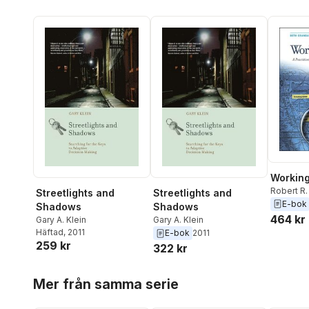
Workin
Robert R
Streetlights and
Streetlights and
Klein
,
Bet
E-bok
Shadows
Shadows
464 kr
Gary A. Klein
Gary A. Klein
Häftad
, 2011
E-bok
2011
259 kr
322 kr
Hoppa över listan
Mer från samma serie