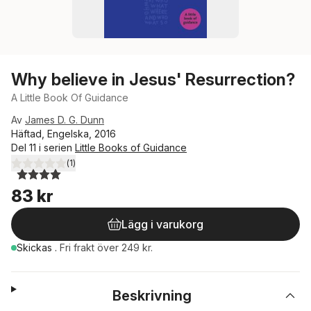
Why believe in Jesus' Resurrection?
A Little Book Of Guidance
Av
James D. G. Dunn
Häftad, Engelska, 2016
Del 11 i serien
Little Books of Guidance
(
1
)
4,0
utav 5 stjärnor. Totalt antal röster:
83 kr
Lägg i varukorg
Skickas
.
Fri frakt över 249 kr.
Beskrivning