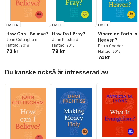
Del 14
Del 1
Del 3
How Can I Believe?
How Do I Pray?
Where on Earth is
John Cottingham
John Pritchard
Heaven?
Häftad
, 2018
Häftad
, 2015
Paula Gooder
73 kr
78 kr
Häftad
, 2015
74 kr
Hoppa över listan
Du kanske också är intresserad av