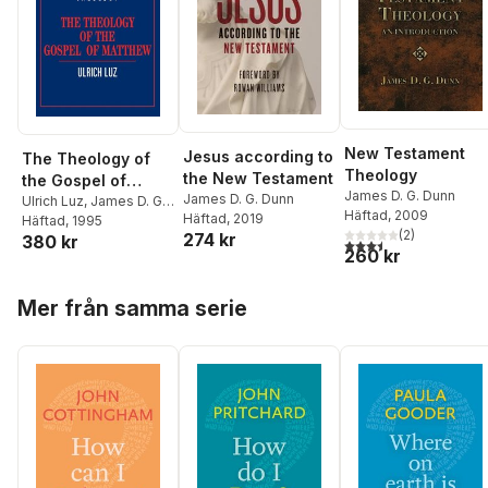
New Testament
Jesus according to
The Theology of
Theology
the New Testament
the Gospel of
James D. G. Dunn
James D. G. Dunn
Matthew
Ulrich Luz
,
James D. G.
Häftad
, 2009
Häftad
, 2019
Dunn
Häftad
, 1995
(
2
)
274 kr
380 kr
3,5
utav 5 stjärnor. Tota
260 kr
Hoppa över listan
Mer från samma serie