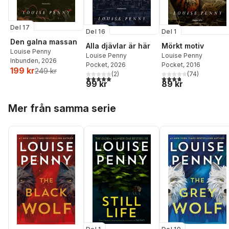
Del 17
Del 16
Del 1
Den galna massan
Alla djävlar är här
Mörkt motiv
Louise Penny
Louise Penny
Louise Penny
Inbunden
, 2026
Pocket
, 2026
Pocket
, 2016
199 kr
249 kr
(
2
)
(
74
)
5,0
utav 5 stjärnor. Totalt antal röster:
3,8
utav 5 stjärnor. Tota
99 kr
89 kr
Hoppa över listan
Mer från samma serie