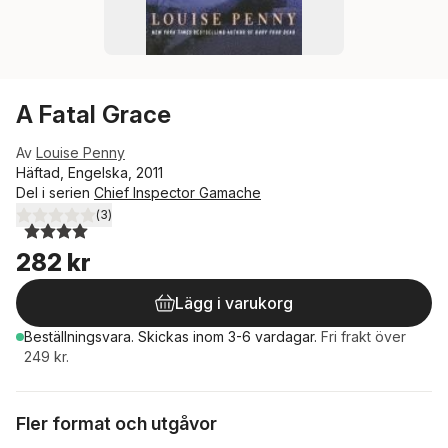
A Fatal Grace
Av
Louise Penny
Häftad, Engelska, 2011
Del i serien
Chief Inspector Gamache
(
3
)
4,0
utav 5 stjärnor. Totalt antal röster:
282 kr
Lägg i varukorg
Beställningsvara.
Skickas
inom 3-6 vardagar
.
Fri frakt över
249 kr.
Fler format och utgåvor