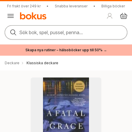
Fri frakt över 249 kr
•
Snabba leveranser
•
Billiga böcker
Sök bok, spel, pussel, penna...
Skapa nya rutiner – hälsoböcker upp till 50% →
Deckare
Klassiska deckare