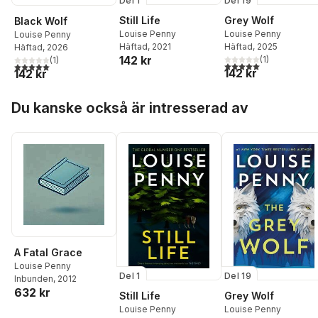
Del 1
Del 19
Still Life
Grey Wolf
Black Wolf
Louise Penny
Louise Penny
Louise Penny
Häftad
, 2021
Häftad
, 2025
Häftad
, 2026
142 kr
(
1
)
(
1
)
5,0
utav 5 stjärnor. Tota
5,0
utav 5 stjärnor. Totalt antal röster:
142 kr
142 kr
Hoppa över listan
Du kanske också är intresserad av
A Fatal Grace
Louise Penny
Del 1
Del 19
Inbunden
, 2012
632 kr
Still Life
Grey Wolf
Louise Penny
Louise Penny