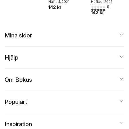
Häftad
, 2021
Häftad
, 2025
142 kr
(
1
)
5,0
utav 5 stjärnor. Tota
142 kr
Mina sidor
Hjälp
Om Bokus
Populärt
Inspiration