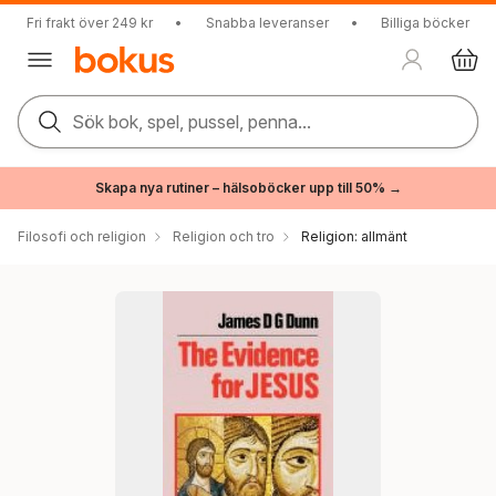
Fri frakt över 249 kr
•
Snabba leveranser
•
Billiga böcker
Sök bok, spel, pussel, penna...
Skapa nya rutiner – hälsoböcker upp till 50% →
Filosofi och religion
Religion och tro
Religion: allmänt