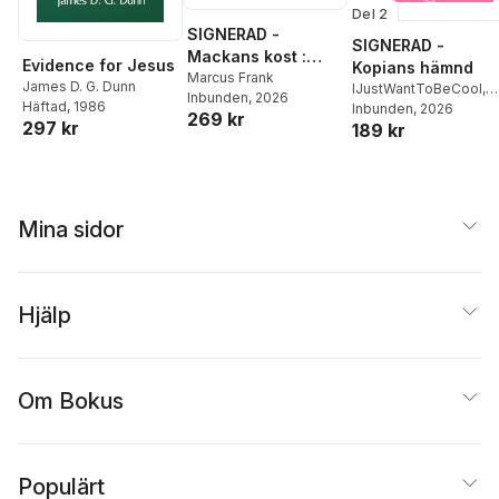
Del 2
SIGNERAD -
SIGNERAD -
Mackans kost :
Evidence for Jesus
Kopians hämnd
Middagar och
Marcus Frank
James D. G. Dunn
IJustWantToBeCool
,
Inbunden
, 2026
matlådor
Häftad
, 1986
Joel Adolphson
Inbunden
, 2026
,
Emil
269 kr
297 kr
189 kr
Ejdemo Beer
,
Victor
Beer
Mina sidor
Hjälp
Om Bokus
Populärt