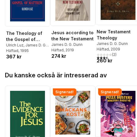
New Testament
Jesus according to
The Theology of
Theology
the New Testament
the Gospel of
James D. G. Dunn
James D. G. Dunn
Matthew
Ulrich Luz
,
James D. G.
Häftad
, 2009
Häftad
, 2019
Dunn
Häftad
, 1995
(
2
)
274 kr
367 kr
3,5
utav 5 stjärnor. Tota
260 kr
Hoppa över listan
Du kanske också är intresserad av
Signerad!
Signerad!