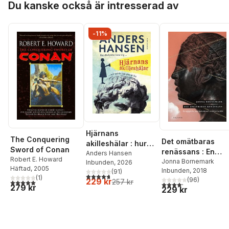
Du kanske också är intresserad av
-11%
Hjärnans
The Conquering
Det omätbaras
akilleshälar : hur
Sword of Conan
renässans : En
din hjärna lurar dig,
Anders Hansen
Robert E. Howard
uppgörelse med
Jonna Bornemark
Inbunden
, 2026
och vad du kan
Häftad
, 2005
Inbunden
, 2018
pedanternas
(
91
)
göra åt det
4,7
utav 5 stjärnor. Totalt antal röster:
(
1
)
(
96
)
229 kr
257 kr
världsherravälde
5,0
utav 5 stjärnor. Totalt antal röster:
4,2
utav 5 stjärnor. Tota
279 kr
229 kr