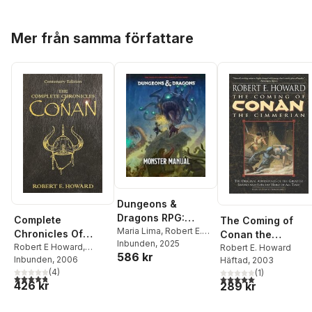
Hoppa över listan
Mer från samma författare
Dungeons &
Dragons RPG:
Complete
The Coming of
Monster Manual
Maria Lima
,
Robert E.
Chronicles Of
Conan the
Howard
Inbunden
, 2025
Conan
Robert E Howard
,
Cimmerian: Book
Robert E. Howard
586 kr
Stephen Jones
Inbunden
, 2006
Häftad
, 2003
One
(
4
)
(
1
)
4,8
utav 5 stjärnor. Totalt antal röster:
5,0
utav 5 stjärnor. Tota
426 kr
289 kr
Hoppa över listan