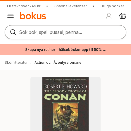
Fri frakt över 249 kr
•
Snabba leveranser
•
Billiga böcker
Sök bok, spel, pussel, penna...
Skapa nya rutiner – hälsoböcker upp till 50% →
Skönlitteratur
Action och Äventyrsromaner